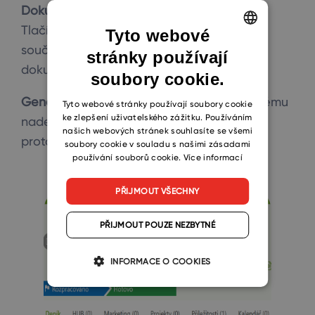
Dokumenty a integrace s Microsoft Office
.
Tlačítko Uložit do eWay-CRM je nedílnou
Tyto webové
součástí Microsoft Wordu a Excelu. Uložte
stránky používají
ENGLISH
dokument k zakázce na jeden klik.
soubory cookie.
CZECH
Generování dokumentů
. Nechte si do systému
SLOVAK
Tyto webové stránky používají soubory cookie
ke zlepšení uživatelského zážitku. Používáním
nadefinovat korporátní šablony. Předávací
našich webových stránek souhlasíte se všemi
protokol k zakázce pak vyjedete raz dva.
soubory cookie v souladu s našimi zásadami
používání souborů cookie.
Více informací
PŘIJMOUT VŠECHNY
PŘIJMOUT POUZE NEZBYTNÉ
INFORMACE O COOKIES