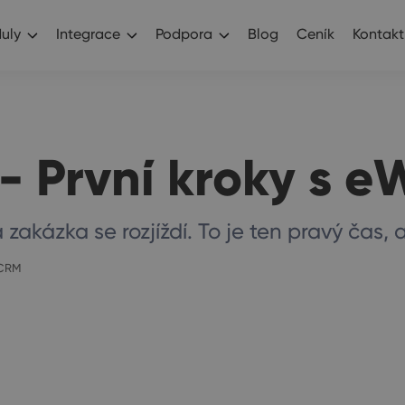
uly
Integrace
Podpora
Blog
Ceník
Kontakt
 - První kroky s
akázka se rozjíždí. To je ten pravý čas, a
-CRM