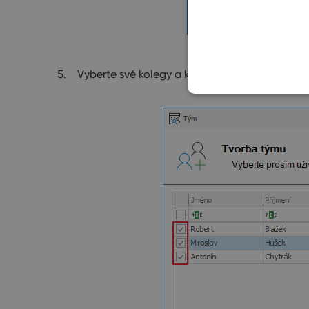
Vyberte své kolegy a klikněte na
Další
.