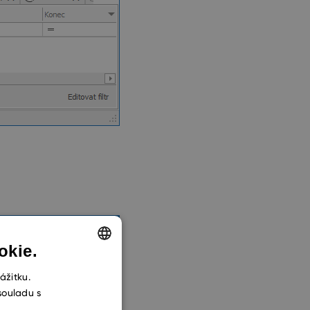
okie.
ENGLISH
ážitku.
souladu s
CZECH