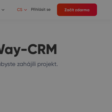
Přihlásit se
CS
Začít zdarma
 eWay-CRM
byste zahájili projekt.