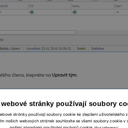
lšího člena, klepněte na
Upravit tým
.
 webové stránky používají soubory co
ebové stránky používají soubory cookie ke zlepšení uživatelského z
ím našich webových stránek souhlasíte se všemi soubory cookie v 
našimi zásadami používání souborů cookie.
Více informací