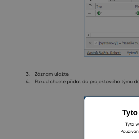
Záznam uložte.
Pokud chcete přidat do projektového týmu da
Tyto
Tyto w
Používán