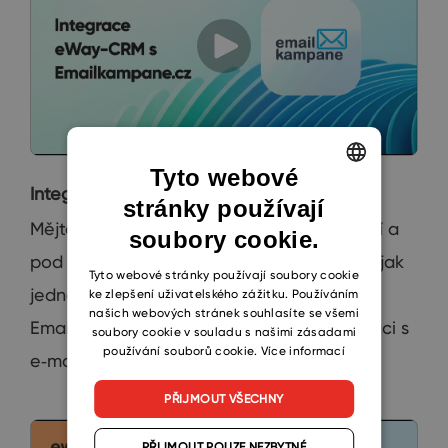
Tyto webové
Integrace eWay-CRM s Emailkampane.cz
stránky používají
ENGLISH
Mějte marketingové kontakty vždy aktuální a
soubory cookie.
CZECH
pod kontrolou. V našem videu si ukážeme, jak
SLOVAK
Tyto webové stránky používají soubory cookie
jednoduše propojit eWay‑CRM s
ke zlepšení uživatelského zážitku. Používáním
našich webových stránek souhlasíte se všemi
Emailkampane.cz a výrazně si usnadnit práci s
soubory cookie v souladu s našimi zásadami
používání souborů cookie.
Více informací
e‑mailovými kampaněmi.
PŘIJMOUT VŠECHNY
PŘIJMOUT POUZE NEZBYTNÉ