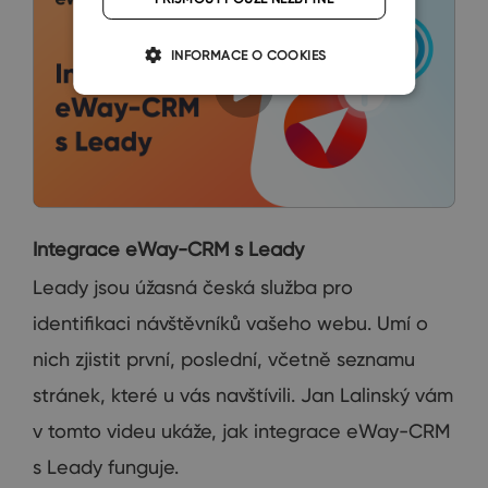
INFORMACE O COOKIES
Integrace eWay-CRM s Leady
Leady jsou úžasná česká služba pro
identifikaci návštěvníků vašeho webu. Umí o
nich zjistit první, poslední, včetně seznamu
stránek, které u vás navštívili. Jan Lalinský vám
v tomto videu ukáže, jak integrace eWay-CRM
s Leady funguje.