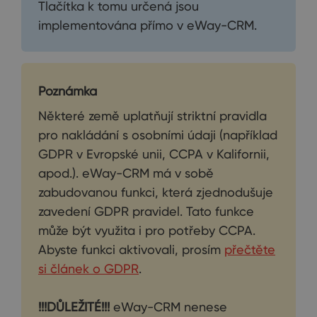
Tlačítka k tomu určená jsou
implementována přímo v eWay-CRM.
Poznámka
Některé země uplatňují striktní pravidla
pro nakládání s osobními údaji (například
GDPR v Evropské unii, CCPA v Kalifornii,
apod.). eWay-CRM má v sobě
zabudovanou funkci, která zjednodušuje
zavedení GDPR pravidel. Tato funkce
může být využita i pro potřeby CCPA.
Abyste funkci aktivovali, prosím
přečtěte
si článek o GDPR
.
!!!DŮLEŽITÉ!!!
eWay-CRM nenese