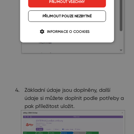
PŘIJMOUT VŠECHNY
PŘIJMOUT POUZE NEZBYTNÉ
INFORMACE O COOKIES
Základní údaje jsou doplněny, další
údaje si můžete doplnit podle potřeby a
pak příležitost uložit.