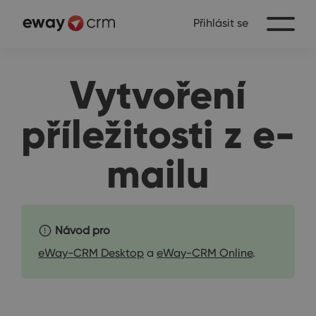
Přihlásit se
Vytvoření
příležitosti z e-
mailu
Návod pro
eWay-CRM Desktop
a
eWay-CRM Online
.