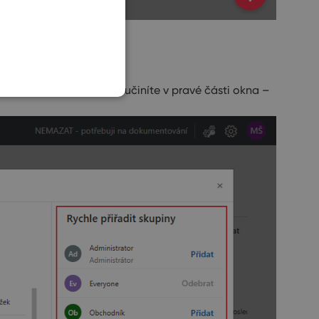
SLOVAK
jaké přidat, snadno tak učiníte v pravé části okna –