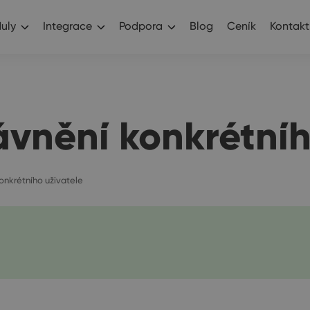
uly
Integrace
Podpora
Blog
Ceník
Kontakt
ávnění konkrétníh
onkrétního uživatele