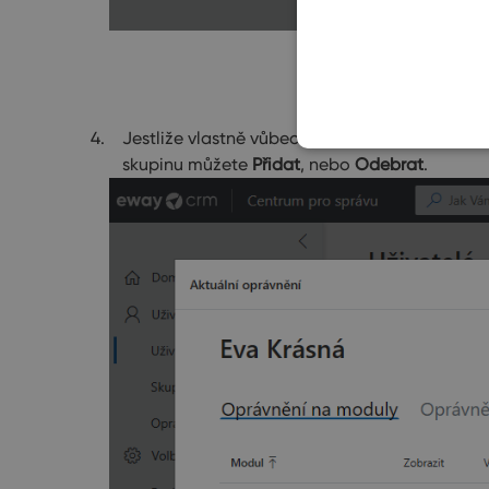
Jestliže vlastně vůbec nepotřebujete, aby uži
skupinu můžete
Přidat
, nebo
Odebrat
.