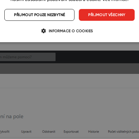
PŘIJMOUT POUZE NEZBYTNÉ
PŘIJMOUT VŠECHNY
INFORMACE O COOKIES
vatel v nějaké skupině byl, nebo ho naopak potřebujete do ně