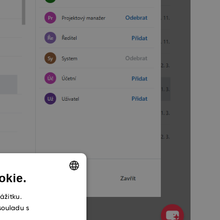
okie.
ENGLISH
ážitku.
souladu s
CZECH