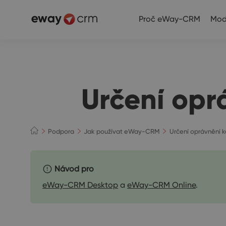
Proč eWay-CRM
Mod
Určení opr
Podpora
Jak používat eWay-CRM
Určení oprávnění k
Návod pro
eWay-CRM Desktop
a
eWay-CRM Online
.