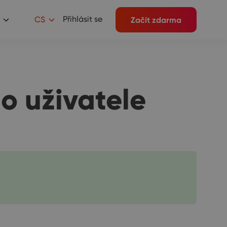
Přihlásit se
CS
Začít zdarma
o uživatele