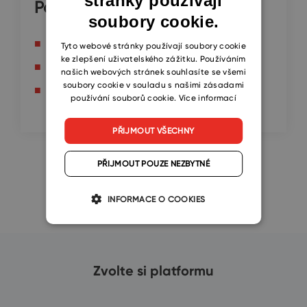
stránky používají
Pokračujte zde
soubory cookie.
CZECH
Změna eWay-CRM předplatného
SLOVAK
Tyto webové stránky používají soubory cookie
ke zlepšení uživatelského zážitku. Používáním
Změna fakturační e-mailové adresy
našich webových stránek souhlasíte se všemi
soubory cookie v souladu s našimi zásadami
Změna platební metody
používání souborů cookie.
Více informací
PŘIJMOUT VŠECHNY
PŘIJMOUT POUZE NEZBYTNÉ
INFORMACE O COOKIES
Zvolte si platformu