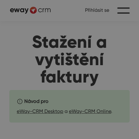
Přihlásit se
Stažení a
vytištění
faktury
Návod pro
eWay-CRM Desktop
a
eWay-CRM Online
.