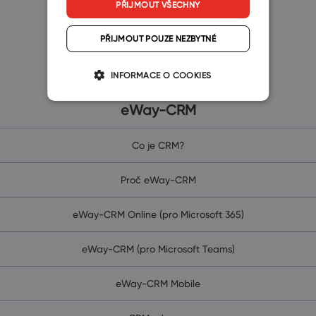
PŘIJMOUT VŠECHNY
Zvolte si platformu
PŘIJMOUT POUZE NEZBYTNÉ
INFORMACE O COOKIES
eWay-CRM
Co je CRM?
Proč eWay-CRM
eWay-CRM Online (pro Microsoft 365)
eWay-CRM (pro Microsoft Teams)
eWay-CRM Mobile