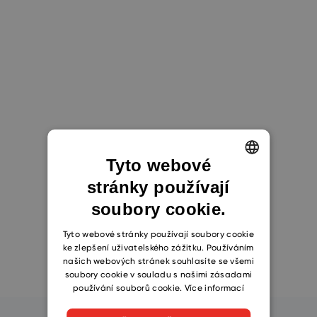
Tyto webové
Začít zdarma
stránky používají
ENGLISH
Chci schůzku
soubory cookie.
CZECH
SLOVAK
Tyto webové stránky používají soubory cookie
ke zlepšení uživatelského zážitku. Používáním
našich webových stránek souhlasíte se všemi
soubory cookie v souladu s našimi zásadami
používání souborů cookie.
Více informací