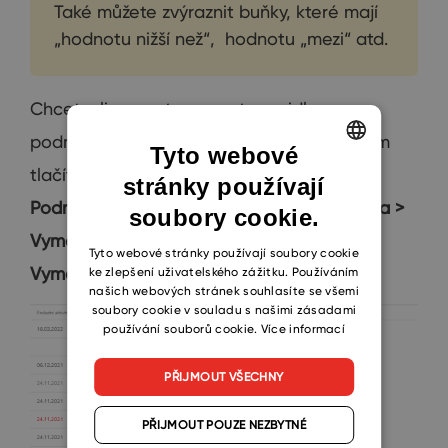
Také můžete zvýraznit buňky, které mají
„hodnotu nižší než“, hodnotu „mezi“ atd.
Chcete-li smazat vymazat pravidlo
podmíněného formátování, klikněte pravým
Tyto webové
tlačítkem myši na sloupec a vyberte
stránky používají
ENGLISH
Podmíněné formátování > Vymazat pravidla >
soubory cookie.
CZECH
Vymazat pravidla z tohoto sloupce
nebo
SLOVAK
Tyto webové stránky používají soubory cookie
Vymazat pravidla ze všech sloupců.
ke zlepšení uživatelského zážitku. Používáním
našich webových stránek souhlasíte se všemi
soubory cookie v souladu s našimi zásadami
používání souborů cookie.
Více informací
PŘIJMOUT VŠECHNY
PŘIJMOUT POUZE NEZBYTNÉ