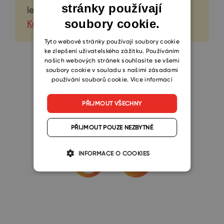
stránky používají
ENGLISH
lepší
Profesionální e-mail
/
soubory cookie.
Korespondence Word
.
CZECH
SLOVAK
Tyto webové stránky používají soubory cookie
ke zlepšení uživatelského zážitku. Používáním
našich webových stránek souhlasíte se všemi
soubory cookie v souladu s našimi zásadami
používání souborů cookie.
Více informací
PŘIJMOUT VŠECHNY
Pomohl Vám článek?
PŘIJMOUT POUZE NEZBYTNÉ
INFORMACE O COOKIES