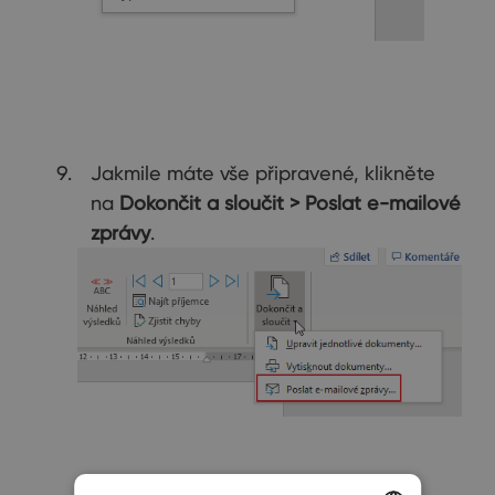
Jakmile máte vše připravené, klikněte
na
Dokončit a sloučit
> Poslat e-mailové
zprávy
.