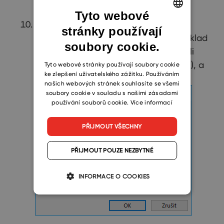
Tyto webové
Vyplňte pole
Předmět
a zvolte další
stránky používají
ENGLISH
nastavení, pokud potřebujete (například
soubory cookie.
CZECH
ve Formátu pošty můžete zvolit, jestli
SLOVAK
korespondenci neposlat jako přílohu), a
Tyto webové stránky používají soubory cookie
ke zlepšení uživatelského zážitku. Používáním
klikněte na tlačítko
OK
.
našich webových stránek souhlasíte se všemi
soubory cookie v souladu s našimi zásadami
používání souborů cookie.
Více informací
PŘIJMOUT VŠECHNY
PŘIJMOUT POUZE NEZBYTNÉ
INFORMACE O COOKIES