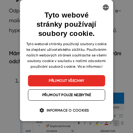
Odpověď budeme v tomto případě posílat e-
Tyto webové
mailem (buď jako přílohu nebo ve formě
stránky používají
ENGLISH
hypertextového odkazu na stažení souboru).
soubory cookie.
CZECH
SLOVAK
Tyto webové stránky používají soubory cookie
ke zlepšení uživatelského zážitku. Používáním
Mám aktivní funkci pro automatické sledování
našich webových stránek souhlasíte se všemi
odchozí pošty
soubory cookie v souladu s našimi zásadami
používání souborů cookie.
Více informací
Sestavte e-mail a stiskněte tlačítko
PŘIJMOUT VŠECHNY
Poslat
.
PŘIJMOUT POUZE NEZBYTNÉ
INFORMACE O COOKIES