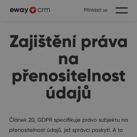
Přihlásit se
Zajištění práva
na
přenositelnost
údajů
Článek 20, GDPR specifikuje právo subjektu na
přenositelnost údajů, jež správci poskytl. A to