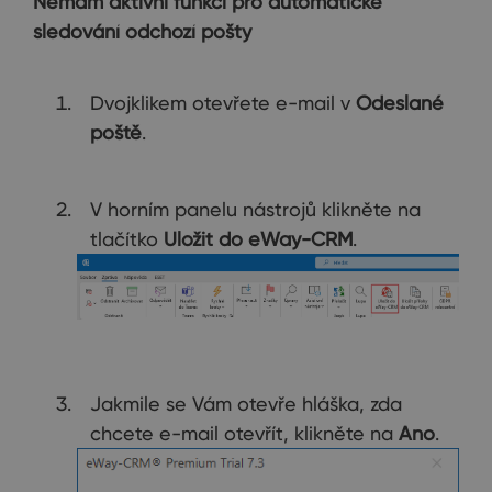
Nemám aktivní funkci pro automatické
sledování odchozí pošty
Dvojklikem otevřete e-mail v
Odeslané
poště
.
V horním panelu nástrojů klikněte na
tlačítko
Uložit do eWay-CRM
.
Jakmile se Vám otevře hláška, zda
chcete e-mail otevřít, klikněte na
Ano
.