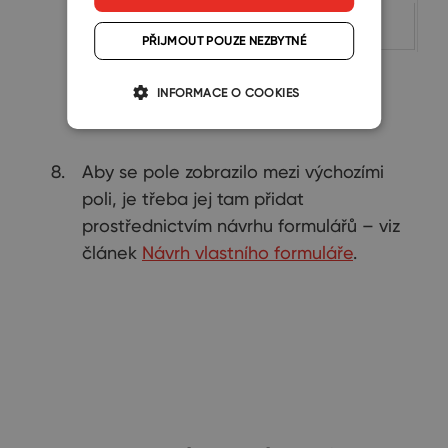
PŘIJMOUT POUZE NEZBYTNÉ
INFORMACE O COOKIES
Aby se pole zobrazilo mezi výchozími
poli, je třeba jej tam přidat
prostřednictvím návrhu formulářů – viz
článek
Návrh vlastního formuláře
.