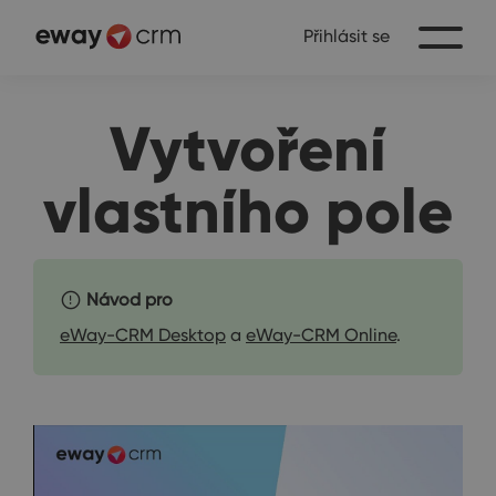
Přihlásit se
Vytvoření
vlastního pole
Návod pro
eWay-CRM Desktop
a
eWay-CRM Online
.