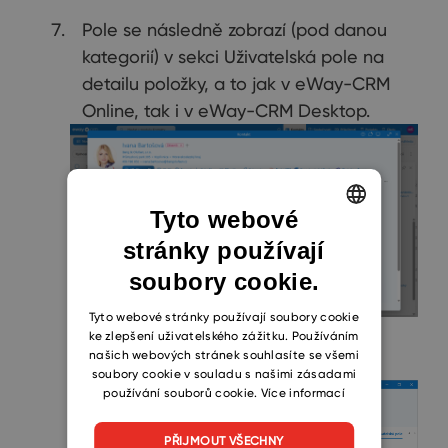
Pole se následně zobrazí (pod danou
kategorií) v sekci Uživatelská pole na
detailu položky, a to jak v eWay-CRM
Online, tak i v eWay-CRM Desktop.
Tyto webové
stránky používají
ENGLISH
soubory cookie.
CZECH
SLOVAK
Tyto webové stránky používají soubory cookie
ke zlepšení uživatelského zážitku. Používáním
našich webových stránek souhlasíte se všemi
soubory cookie v souladu s našimi zásadami
používání souborů cookie.
Více informací
PŘIJMOUT VŠECHNY