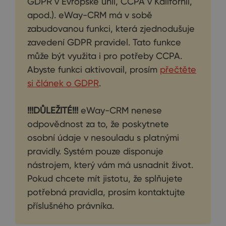
GDPR v Evropské unii, CCPA v Kalifornii,
apod.). eWay-CRM má v sobě
zabudovanou funkci, která zjednodušuje
zavedení GDPR pravidel. Tato funkce
může být využita i pro potřeby CCPA.
Abyste funkci aktivovail, prosím
přečtěte
si článek o GDPR
.
!!!DŮLEŽITÉ!!!
eWay-CRM nenese
odpovědnost za to, že poskytnete
osobní údaje v nesouladu s platnými
pravidly. Systém pouze disponuje
nástrojem, který vám má usnadnit život.
Pokud chcete mít jistotu, že splňujete
potřebná pravidla, prosím kontaktujte
příslušného právníka.