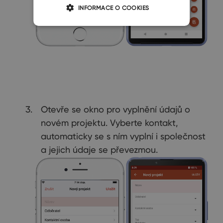
INFORMACE O COOKIES
Otevře se okno pro vyplnění údajů o
novém projektu. Vyberte kontakt,
automaticky se s ním vyplní i společnost
a jejich údaje se převezmou.