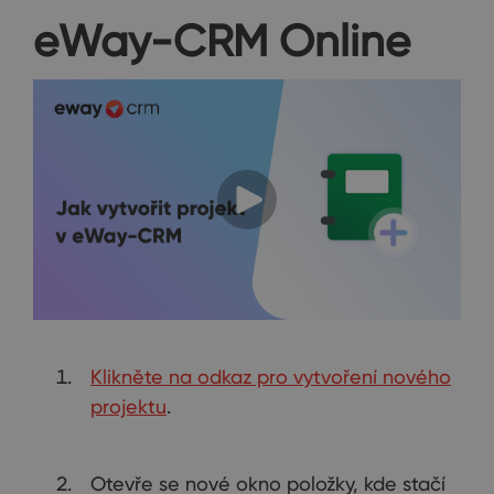
eWay-CRM Online
Klikněte na odkaz pro vytvoření nového
projektu
.
Otevře se nové okno položky, kde stačí