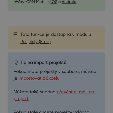
eWay-CRM Mobile (
iOS
a
Android
).
Tato funkce je dostupná v modulu
Projekty (Free)
.
Tip na import projektů
Pokud máte projekty v souboru, můžete
je
importovat z Excelu
.
Můžete také snadno
převést e-mail na
projekt
.
Pokud stále chcete projekty vkládat