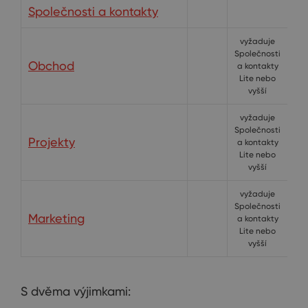
Společnosti a kontakty
vyžaduje
v
Společnosti
Sp
Obchod
a kontakty
a
Lite nebo
L
vyšší
vyžaduje
v
Společnosti
Sp
Projekty
a kontakty
a
Lite nebo
L
vyšší
vyžaduje
v
Společnosti
Sp
Marketing
a kontakty
a
Lite nebo
L
vyšší
S dvěma výjimkami: