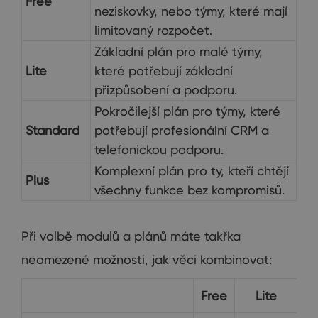
Free
neziskovky, nebo týmy, které mají
limitovaný rozpočet.
Základní plán pro malé týmy,
Lite
které potřebují základní
přizpůsobení a podporu.
Pokročilejší plán pro týmy, které
Standard
potřebují profesionální CRM a
telefonickou podporu.
Komplexní plán pro ty, kteří chtějí
Plus
všechny funkce bez kompromisů.
Při volbě modulů a plánů máte takřka
neomezené možnosti, jak věci kombinovat:
Free
Lite
St