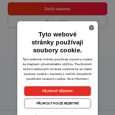
Začít zdarma
Chci schůzku
Tyto webové
stránky používají
ENGLISH
soubory cookie.
CZECH
SLOVAK
Tyto webové stránky používají soubory cookie
ke zlepšení uživatelského zážitku. Používáním
našich webových stránek souhlasíte se všemi
Zvolte si platformu
soubory cookie v souladu s našimi zásadami
používání souborů cookie.
Více informací
PŘIJMOUT VŠECHNY
eWay-CRM
PŘIJMOUT POUZE NEZBYTNÉ