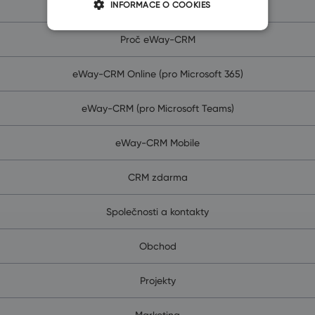
Co je CRM?
INFORMACE O COOKIES
Proč eWay-CRM
eWay-CRM Online (pro Microsoft 365)
eWay-CRM (pro Microsoft Teams)
eWay-CRM Mobile
CRM zdarma
Společnosti a kontakty
Obchod
Projekty
Marketing