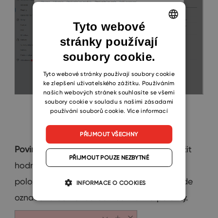
Tyto webové
stránky používají
ENGLISH
soubory cookie.
CZECH
SLOVAK
Tyto webové stránky používají soubory cookie
ke zlepšení uživatelského zážitku. Používáním
našich webových stránek souhlasíte se všemi
soubory cookie v souladu s našimi zásadami
používání souborů cookie.
Více informací
PŘIJMOUT VŠECHNY
Povinný
: uživatelé do tohoto pole musí vložit
PŘIJMOUT POUZE NEZBYTNÉ
hodnotu. V případě, že je pole prázdné,
položka nemůže být uložena. Toto pole bude
INFORMACE O COOKIES
označeno červenou barvou v okně položky.