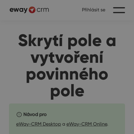
Přihlásit se
Skrytí pole a
vytvoření
povinného
pole
Návod pro
eWay-CRM Desktop
a
eWay-CRM Online
.