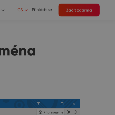
Přihlásit se
CS
Začít zdarma
jména