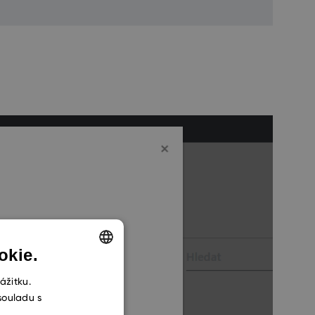
okie.
ENGLISH
ážitku.
souladu s
CZECH