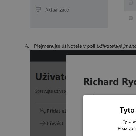
Přejmenujte uživatele v poli
Uživatelské jmén
Tyto
Tyto w
Používán