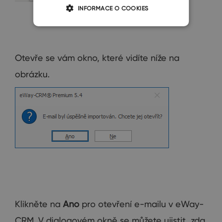
INFORMACE O COOKIES
Otevře se vám okno, které vidíte níže na
obrázku.
Klikněte na
Ano
pro otevření e-mailu v eWay-
CRM. V dialogovém okně se můžete ujistit, zda