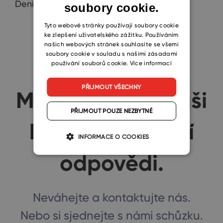
Deníky a Dokumenty.
soubory cookie.
CZECH
SLOVAK
Tyto webové stránky používají soubory cookie
ke zlepšení uživatelského zážitku. Používáním
našich webových stránek souhlasíte se všemi
soubory cookie v souladu s našimi zásadami
používání souborů cookie.
Více informací
PŘIJMOUT VŠECHNY
Máte otázky? Naši
PŘIJMOUT POUZE NEZBYTNÉ
konzultanti mají
INFORMACE O COOKIES
odpovědi.
Neváhejte a kontaktujte nás.
Nebo si sjednejte s námi schůzku.