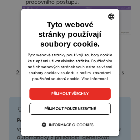
pracovního postupu.
Tyto webové
stránky používají
ENGLISH
soubory cookie.
CZECH
SLOVAK
Tyto webové stránky používají soubory cookie
ke zlepšení uživatelského zážitku. Používáním
našich webových stránek souhlasíte se všemi
Otevře se automaticky nový projekt, s
soubory cookie v souladu s našimi zásadami
používání souborů cookie.
Více informací
nímž hned můžete začít pracovat.
PŘIJMOUT VŠECHNY
Tip
PŘIJMOUT POUZE NEZBYTNÉ
Pokud ve společnosti nepotřebujete
INFORMACE O COOKIES
vytvářet projekty, můžete nastavit, že se
automaticky z příležitosti generovat