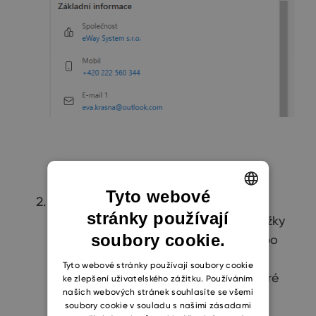
Tyto webové
Nahoře vidíte účet, ke kterému jste
stránky používají
ENGLISH
aktuálně přihlášeni. Pomocí ikony tužky
soubory cookie.
se můžete přihlásit k jinému účtu a po
CZECH
přihlášení se okamžitě načtou nové
SLOVAK
Tyto webové stránky používají soubory cookie
návrhy související s tímto účtem, které
ke zlepšení uživatelského zážitku. Používáním
našich webových stránek souhlasíte se všemi
můžete prohledávat, pokud hledáte
soubory cookie v souladu s našimi zásadami
konkrétní kontakt.