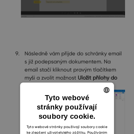
Následně vám přijde do schránky email
s již podepsaným dokumentem. Na
email stačí kliknout pravým tlačítkem
myši a zvolit možnost
Uložit přílohy do
eWay-CRM
.
Tyto webové
stránky používají
ENGLISH
soubory cookie.
CZECH
SLOVAK
Tyto webové stránky používají soubory cookie
ke zlepšení uživatelského zážitku. Používáním