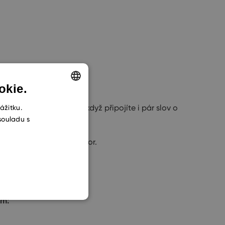
okie.
ENGLISH
 a také budeme rádi, když připojíte i pár slov o
ážitku.
souladu s
CZECH
SLOVAK
na osobní/online pohovor.
ím: