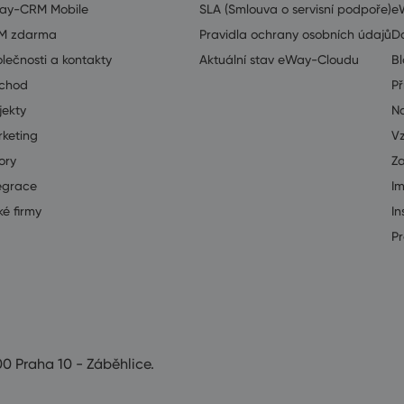
ay-CRM Mobile
SLA (Smlouva o servisní podpoře)
e
M zdarma
Pravidla ochrany osobních údajů
D
lečnosti a kontakty
Aktuální stav eWay-Cloudu
B
chod
Př
jekty
Na
keting
V
ory
Z
egrace
I
ké firmy
In
Pr
00 Praha 10 - Záběhlice.