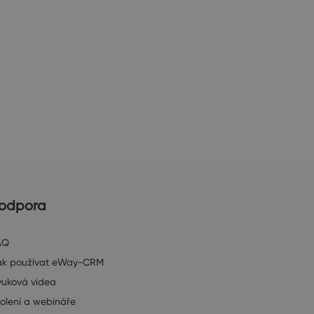
odpora
AQ
ak používat eWay-CRM
ýuková videa
olení a webináře