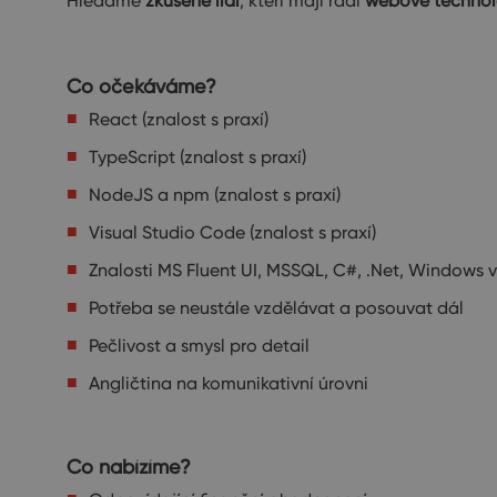
Hledáme
zkušené lidi
, kteří mají rádi
webové technolo
Co očekáváme?
React (znalost s praxí)
TypeScript (znalost s praxí)
NodeJS a npm (znalost s praxí)
Visual Studio Code (znalost s praxí)
Znalosti MS Fluent UI, MSSQL, C#, .Net, Windows
Potřeba se neustále vzdělávat a posouvat dál
Pečlivost a smysl pro detail
Angličtina na komunikativní úrovni
Co nabízíme?