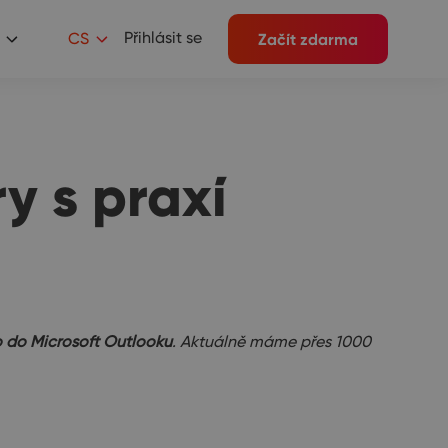
Přihlásit se
CS
Začít zdarma
y s praxí
 do Microsoft Outlooku
. Aktuálně máme přes 1000