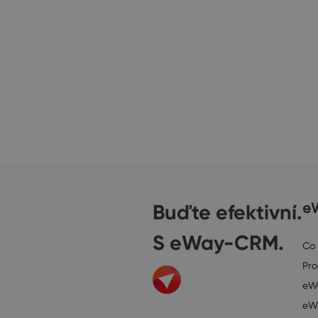
Buďte efektivní.
e
S eWay-CRM.
Co
Pr
eWa
eWa