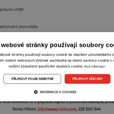
opravdu vidět
neformální atmosféře
 webové stránky používají soubory co
e do našeho týmu, pak neváhejte a zašlete nám svůj životopis
ebové stránky používají soubory cookie ke zlepšení uživatelského z
ím našich webových stránek souhlasíte se všemi soubory cookie v 
našimi zásadami používání souborů cookie.
Více informací
m otestovali Vaše dovednosti. Následně bychom Vás pozvali 
PŘIJMOUT POUZE NEZBYTNÉ
PŘIJMOUT VŠECHNY
INFORMACE O COOKIES
o více informací či v případě zájmu o pozici kontaktujte, pros
Sonia Villani,
info@eway-crm.com
, 222 560 344