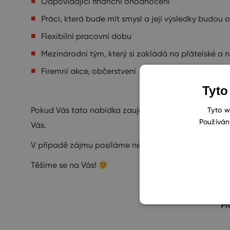
Odpovídající finanční ohodnocení
Práci, která bude mít smysl a její výsledky budou 
Flexibilní pracovní dobu
Mezinárodní tým, který si zakládá na přátelské a 
Firemní akce, občerstvení
Tyto
Pokud Vás tato nabídka zaujala a máte chuť zapojit s
Tyto w
Používán
Vás.
V případě zájmu posíláme nejdříve náš úkol, abycho
Těšíme se na Vás!
Pr