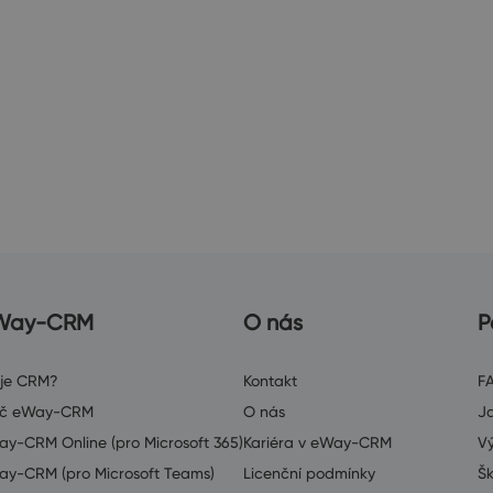
Way-CRM
O nás
P
 je CRM?
Kontakt
F
oč eWay-CRM
O nás
J
y-CRM Online (pro Microsoft 365)
Kariéra v eWay-CRM
V
y-CRM (pro Microsoft Teams)
Licenční podmínky
Šk