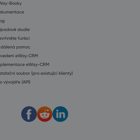
Way-Booky
okumentace
log
ípadové studie
vrhněte funkci
zdálená pomoc
avedení eWay‑CRM
mplementace eWay-CRM
stalační soubor (pro existující klienty)
o vývojáře (API)