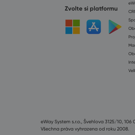
eW
Zvolte si platformu
CR
Spo
Ob
Pro
Mar
Ob
Int
Vel
eWay System s.r.o., Švehlova 3125/10, 106 
Všechna práva vyhrazena od roku 2008.