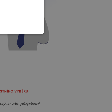
SLOVAK
ASTNÍHO VÝBĚRU
erý se vám přizpůsobí.