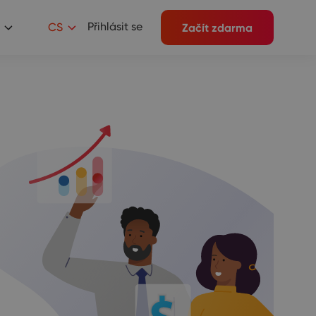
Přihlásit se
CS
Začít zdarma