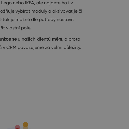
Lego nebo IKEA, ale najdete ho i v
ňuje vybírat moduly a aktivovat je či
ě tak je možné dle potřeby nastavit
it vlastní pole.
unkce
se
u našich klientů
mění
, a proto
ů v CRM považujeme za velmi důležitý.