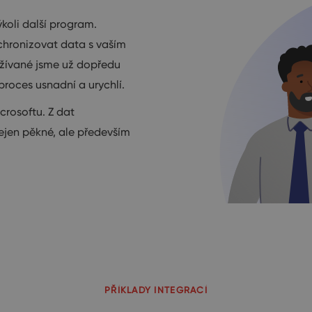
oli další program.
chronizovat data s vaším
užívané jsme už dopředu
 proces usnadní a urychlí.
crosoftu. Z dat
ejen pěkné, ale především
PŘÍKLADY INTEGRACÍ