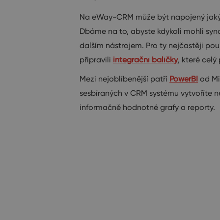
Na eWay-CRM může být napojený jakýk
Dbáme na to, abyste kdykoli mohli syn
dalším nástrojem. Pro ty nejčastěji po
připravili
integrační balíčky
, které celý
Mezi nejoblíbenější patří
PowerBI
od Mi
sesbíraných v CRM systému vytvoříte n
informačně hodnotné grafy a reporty.