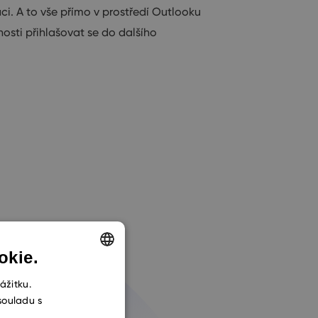
i. A to vše přímo v prostředí Outlooku
nosti přihlašovat se do dalšího
okie.
ENGLISH
ážitku.
souladu s
CZECH