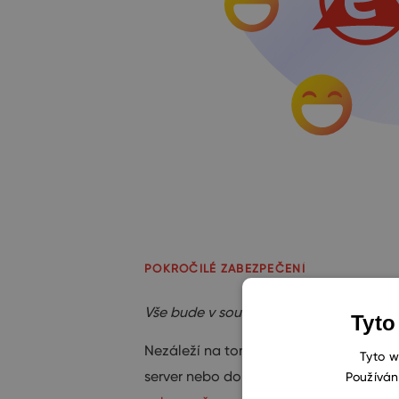
POKROČILÉ ZABEZPEČENÍ
Vše bude v souladu s vaší firemní bezpe
Tyto
Nezáleží na tom, zda si eWay-CRM nain
Tyto w
server nebo do Cloudu. Vždy se bude j
Používán