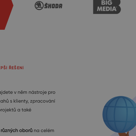
PŠÍ ŘEŠENÍ
ajdete v něm nástroje pro
tahů s klienty, zpracování
rojektů a také
z
různých oborů
na celém