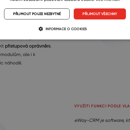
rování, nejmodernější
plementované ISO 27001 a
PŘIJMOUT POUZE NEZBYTNÉ
PŘIJMOUT VŠECHNY
je, aby i
vaše data
byla v
INFORMACE O COOKIES
Active Directory nebo
vit
přístupová oprávnění
.
 modulům, ale i k
ic náhodě.
VYUŽITÍ FUNKCÍ PODLE VL
eWay-CRM je software, kt