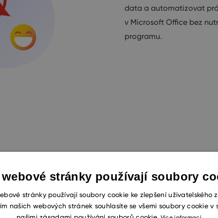
data a automatizovat prác
v Microsoft Office bez nut
programu.
čnostní strategií.
 webové stránky používají soubory co
stalujete na vlastní
ebové stránky používají soubory cookie ke zlepšení uživatelského z
ednat o vysoce
ím našich webových stránek souhlasíte se všemi soubory cookie v 
našimi zásadami používání souborů cookie.
Více informací