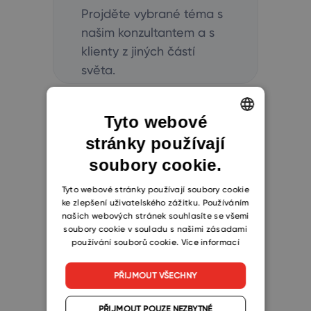
Projděte vybrané téma s
našim konzultantem a s
klienty z jiných částí
světa.
Tyto webové
stránky používají
ENGLISH
soubory cookie.
CZECH
SLOVAK
Tyto webové stránky používají soubory cookie
Zůstaňme v
ke zlepšení uživatelského zážitku. Používáním
našich webových stránek souhlasíte se všemi
soubory cookie v souladu s našimi zásadami
kontaktu
používání souborů cookie.
Více informací
PŘIJMOUT VŠECHNY
Přihlaste se k odběru našich
PŘIJMOUT POUZE NEZBYTNÉ