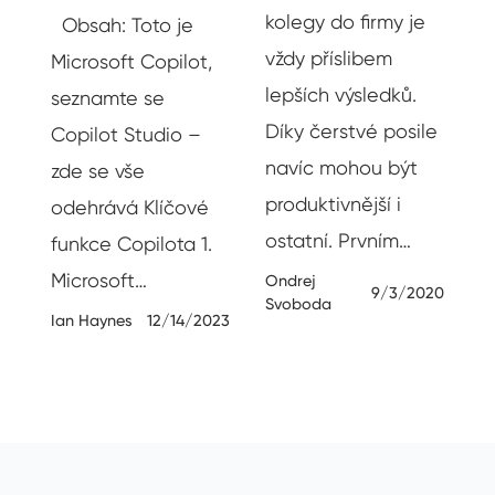
 i
kolegy do firmy je
Obsah: Toto je
ak
vždy příslibem
Microsoft Copilot,
lepších výsledků.
seznamte se
19
Díky čerstvé posile
Copilot Studio –
navíc mohou být
zde se vše
produktivnější i
odehrává Klíčové
ostatní. Prvním…
funkce Copilota 1.
Microsoft…
Ondrej
9/3/2020
Svoboda
Ian Haynes
12/14/2023