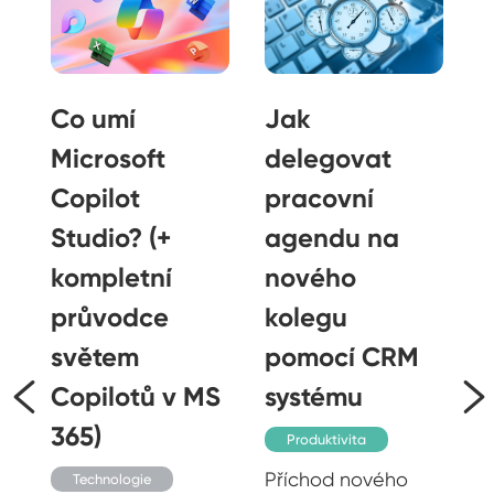
Co umí
Jak
k
Microsoft
delegovat
Copilot
pracovní
Studio? (+
agendu na
kompletní
nového
průvodce
kolegu
světem
pomocí CRM
Copilotů v MS
systému
365)
Produktivita
Příchod nového
Technologie