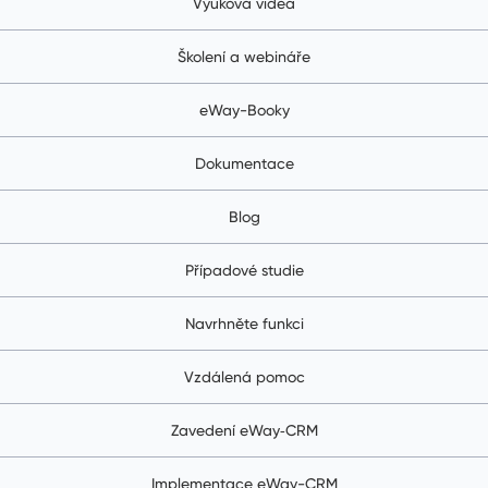
Výuková videa
Školení a webináře
eWay-Booky
Dokumentace
Blog
Případové studie
Navrhněte funkci
Vzdálená pomoc
Zavedení eWay‑CRM
Implementace eWay-CRM