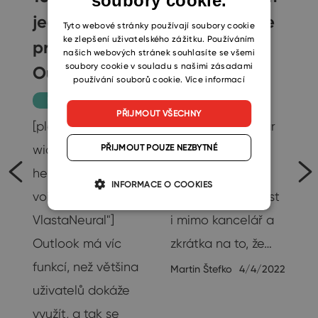
soubory cookie.
jednodušší
vědět, že jste
SLOVAK
Tyto webové stránky používají soubory cookie
ke zlepšení uživatelského zážitku. Používáním
práci s
mimo
našich webových stránek souhlasíte se všemi
soubory cookie v souladu s našimi zásadami
é
Outlookem
kancelář
používání souborů cookie.
Více informací
Produktivita
Tipy
PŘIJMOUT VŠECHNY
[playht_player
Za posledních pár
PŘIJMOUT POUZE NEZBYTNÉ
width="100%"
let jsme si hodně
height="90px"
zvykli na rychlé
e
INFORMACE O COOKIES
voice="cs-CZ-
zprávy, dostupnost
u
VlastaNeural"]
i mimo kancelář a
Outlook má víc
zkrátka na to, že…
e
funkcí, než většina
Martin Štefko
4/4/2022
uživatelů dokáže
využít, a tak se