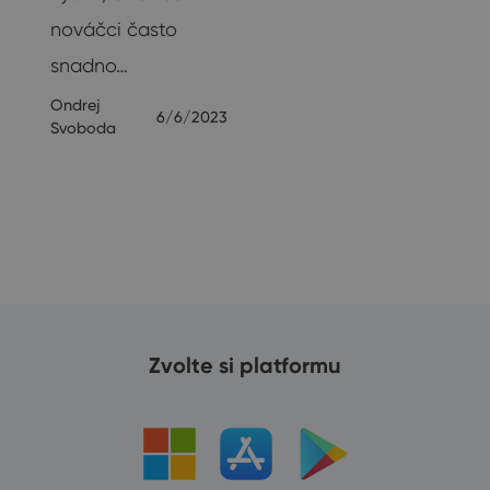
nováčci často
snadno…
20
Ondrej
6/6/2023
Svoboda
Zvolte si platformu