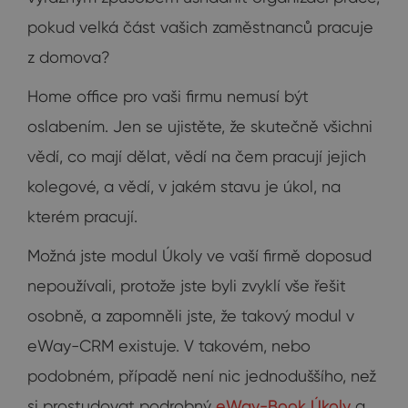
pokud velká část vašich zaměstnanců pracuje
z domova?
Home office pro vaši firmu nemusí být
oslabením. Jen se ujistěte, že skutečně všichni
vědí, co mají dělat, vědí na čem pracují jejich
kolegové, a vědí, v jakém stavu je úkol, na
kterém pracují.
Možná jste modul Úkoly ve vaší firmě doposud
nepoužívali, protože jste byli zvyklí vše řešit
osobně, a zapomněli jste, že takový modul v
eWay-CRM existuje. V takovém, nebo
podobném, případě není nic jednoduššího, než
si prostudovat podrobný
eWay-Book Úkoly
a