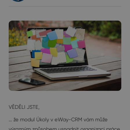
VĚDĚLI JSTE,
… že modul Úkoly v eWay-CRM vám může
výrazným způsobem usnadnit organizaci práce,