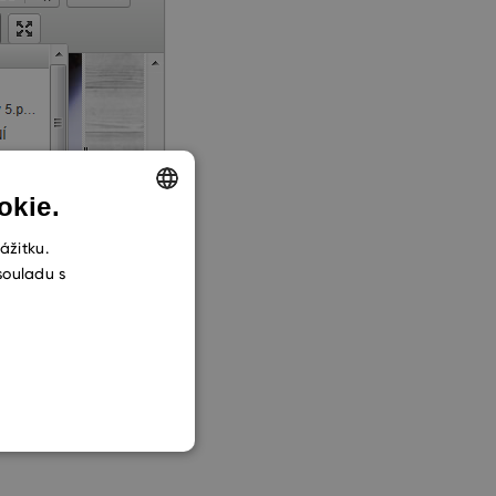
okie.
ENGLISH
ážitku.
souladu s
CZECH
SLOVAK