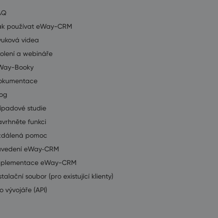
AQ
ak používat eWay-CRM
ýuková videa
olení a webináře
Way-Booky
okumentace
log
ípadové studie
vrhněte funkci
zdálená pomoc
avedení eWay‑CRM
mplementace eWay-CRM
stalační soubor (pro existující klienty)
o vývojáře (API)