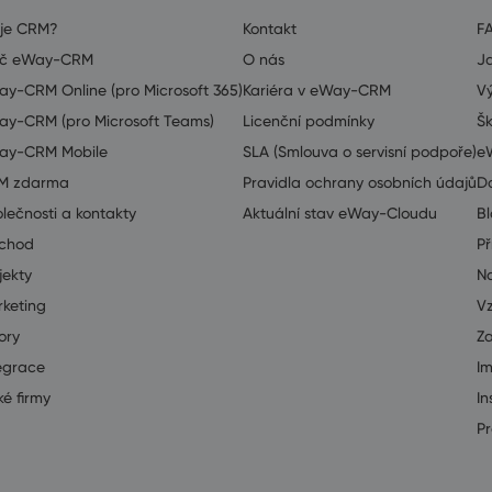
 je CRM?
Kontakt
F
oč eWay-CRM
O nás
J
y-CRM Online (pro Microsoft 365)
Kariéra v eWay-CRM
V
y-CRM (pro Microsoft Teams)
Licenční podmínky
Šk
ay-CRM Mobile
SLA (Smlouva o servisní podpoře)
e
M zdarma
Pravidla ochrany osobních údajů
D
lečnosti a kontakty
Aktuální stav eWay-Cloudu
B
chod
Př
jekty
Na
keting
V
ory
Z
egrace
I
ké firmy
In
Pr