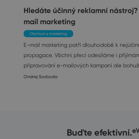
ART
Hledáte účinný reklamní nástroj?
mail marketing
Obchod a marketing
ement
E-mail marketing patří dlouhodobě k nejúčin
propagace. Všichni přeci odesíláme i přijímá
připravování e-mailových kampaní ale bohuž
/5/2019
Ondrej Svoboda
Buďte efektivní.
e