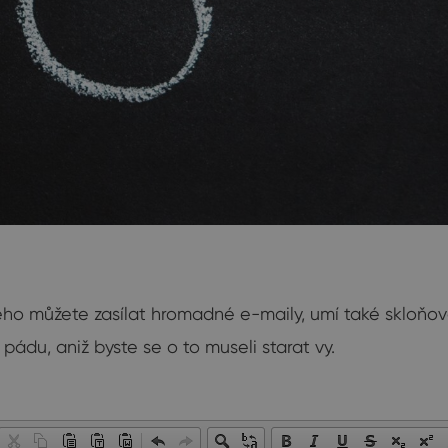
rého můžete zasílat hromadné e-maily, umí také skloňo
du, aniž byste se o to museli starat vy.