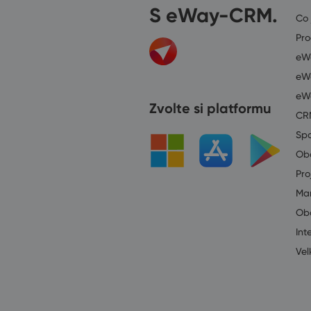
S eWay-CRM.
Co
Pr
eWa
eWa
eW
Zvolte si platformu
CR
Spo
Ob
Pro
Mar
Ob
Int
Vel