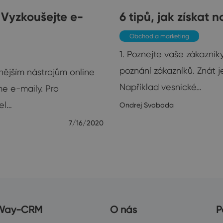
 Vyzkoušejte e-
6 tipů, jak získat 
Obchod a marketing
1. Poznejte vaše zákazn
poznání zákazníků. Znát j
nějším nástrojům online
Například vesnické…
me e-maily. Pro
el…
Ondrej Svoboda
7/16/2020
Way-CRM
O nás
P