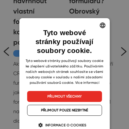
navrhnout
formulářů?
vlastní
Obrovský
formulář pro
posun v
každý typ
uživatelské
Tyto webové
stránky používají
položky
přívětivosti…
ENGLISH
soubory cookie.
CZECH
e
Novinky
Rozhovory
SLOVAK
Tyto webové stránky používají soubory cookie
Aktualizace eWay-
Sales manager Jiří
ke zlepšení uživatelského zážitku. Používáním
našich webových stránek souhlasíte se všemi
CRM nabízí řadu
Tvorík vysvětluje
soubory cookie v souladu s našimi zásadami
funkcí a rozšíření,
výhody klíčového
používání souborů cookie.
Více informací
jako je customizace
vylepšení nové
PŘIJMOUT VŠECHNY
formulářů, rychlejší
verze eWay-CRM
PŘIJMOUT POUZE NEZBYTNÉ
načítání
5.4, možnosti
dialogových oken
vytvoření vlastní
INFORMACE O COOKIES