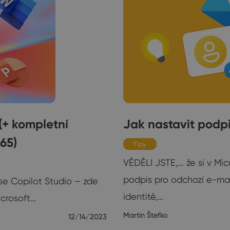
(+ kompletní
Jak nastavit podp
65)
Tipy
VĚDĚLI JSTE,... že si v M
podpis pro odchozí e-mai
se Copilot Studio – zde
identitě,…
icrosoft…
Martin Štefko
12/14/2023