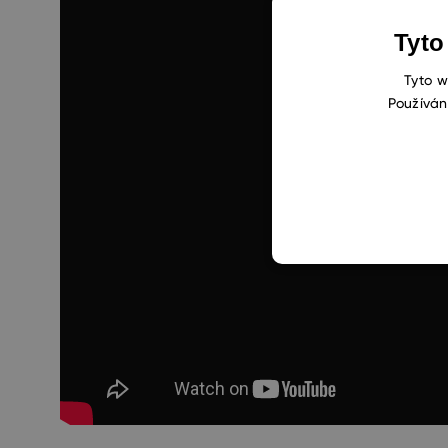
Tyto
Tyto w
Používán