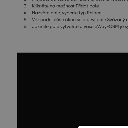
Klikněte na možnost Přidat pole.
Nazvěte pole, vyberte typ Relace.
Ve spodní části okna se objeví pole Svázaný
Jakmile pole vytvoříte a vaše eWay-CRM je sy