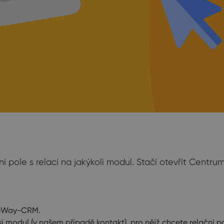
í pole s relací na jakýkoli modul. Stačí otevřít Centr
t eWay-CRM.
i modul (v našem případě kontakt), pro nějž chcete relační po