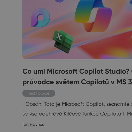
Co umí Microsoft Copilot Studio? 
průvodce světem Copilotů v MS 3
Technologie
hat
Obsah: Toto je Microsoft Copilot, seznamte 
se vše odehrává Klíčové funkce Copilota 1. M
4/2020
Ian Haynes