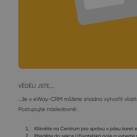
VĚDĚLI JSTE,...
...že v eWay-CRM můžete snadno vytvořit vlastn
Postupujte následovně:
Klikněte na Centrum pro správu v pásu kare
Přejděte do sekce Uživatelská pole a vyberte s