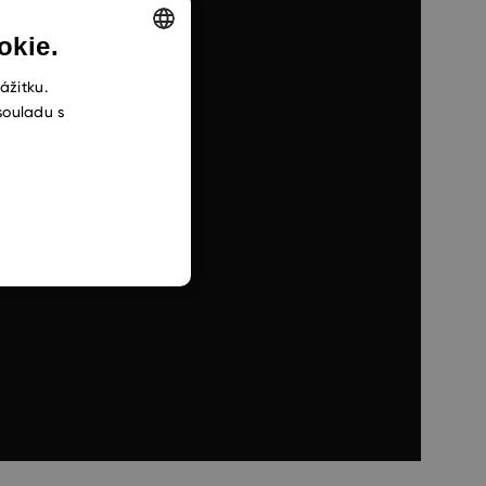
okie.
ENGLISH
ážitku.
souladu s
CZECH
SLOVAK