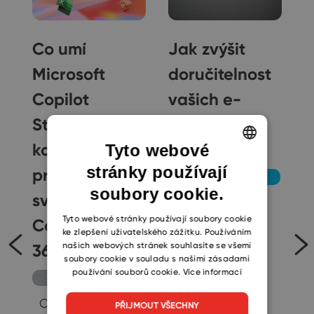
Co umí
Jak zvýšit
Microsoft
doručitelnost
Copilot
vašich e-
u
Studio? (+
mailových
i
kompletní
kampaní
Tyto webové
stránky používají
ENGLISH
průvodce
Obchod a marketing
soubory cookie.
CZECH
světem
Lámete si hlavu
SLOVAK
Tyto webové stránky používají soubory cookie
Copilotů v MS
nad důmyslným
ke zlepšení uživatelského zážitku. Používáním
našich webových stránek souhlasíte se všemi
365)
sdělením a
soubory cookie v souladu s našimi zásadami
perfektním
používání souborů cookie.
Více informací
Technologie
designem, ale
Obsah: Toto je
PŘIJMOUT VŠECHNY