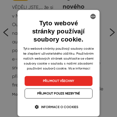
nového
VĚDĚLI JSTE,... že si
kolegu
o
v Microsoft
Tyto webové
pomocí CRM
Outlooku můžete
stránky používají
ENGLISH
nastavit
systému
soubory cookie.
CZECH
e
automatický
Produktivita
SLOVAK
Tyto webové stránky používají soubory cookie
podpis pro odchozí
Příchod nového
ke zlepšení uživatelského zážitku. Používáním
e-maily? Podpis
našich webových stránek souhlasíte se všemi
kolegy do firmy je
soubory cookie v souladu s našimi zásadami
snadno
používání souborů cookie.
Více informací
vždy příslibem
přizpůsobíte vaší
lepších výsledků.
PŘIJMOUT VŠECHNY
firemní identitě,…
18
Díky čerstvé posile
PŘIJMOUT POUZE NEZBYTNÉ
Martin Štefko
8/8/2022
navíc mohou být
produktivnější i
INFORMACE O COOKIES
ostatní. Prvním…