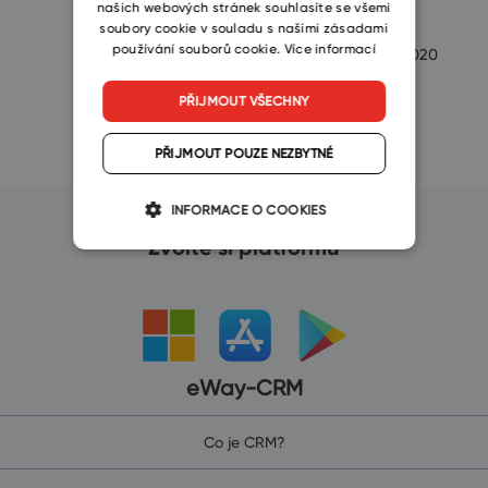
ostatní. Prvním…
našich webových stránek souhlasíte se všemi
soubory cookie v souladu s našimi zásadami
Ondrej
používání souborů cookie.
Více informací
9/3/2020
Svoboda
PŘIJMOUT VŠECHNY
PŘIJMOUT POUZE NEZBYTNÉ
INFORMACE O COOKIES
Zvolte si platformu
eWay-CRM
Co je CRM?