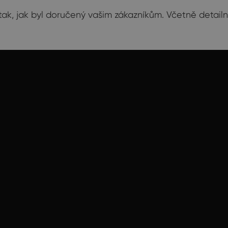
ak, jak byl doručený vašim zákazníkům. Včetně detailníc