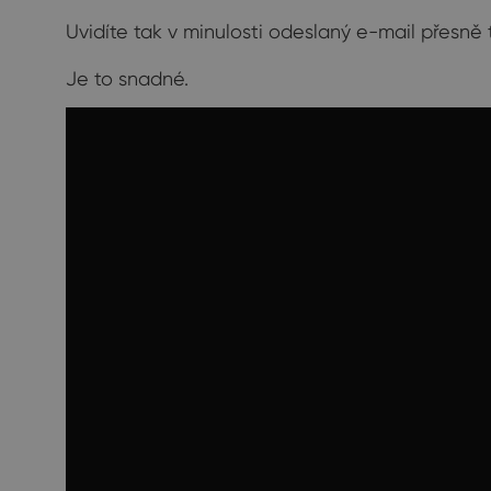
Uvidíte tak v minulosti odeslaný e-mail přesně t
Je to snadné.