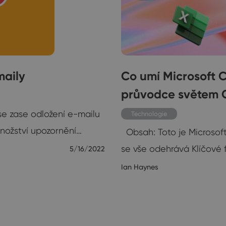
maily
Co umí Microsoft C
průvodce světem C
se zase odložení e-mailu
Technologie
množství upozornění…
Obsah: Toto je Microsoft
se vše odehrává Klíčové 
5/16/2022
Ian Haynes