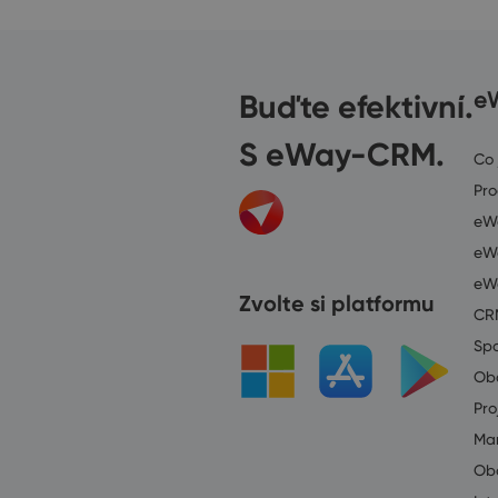
Buďte efektivní.
e
S eWay-CRM.
Co
Pr
eWa
eWa
eW
Zvolte si platformu
CR
Spo
Ob
Pro
Mar
Ob