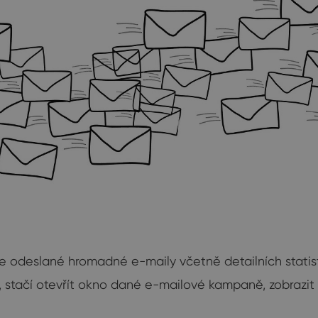
íve odeslané hromadné e-maily včetně detailních sta
ů, stačí otevřít okno dané e-mailové kampaně, zobrazit 