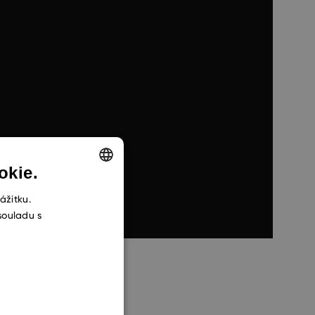
okie.
ENGLISH
ážitku.
souladu s
CZECH
SLOVAK