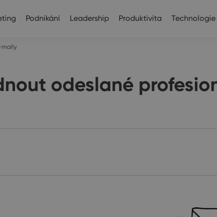
ting
Podnikání
Leadership
Produktivita
Technologie
-maily
dnout odeslané profesio