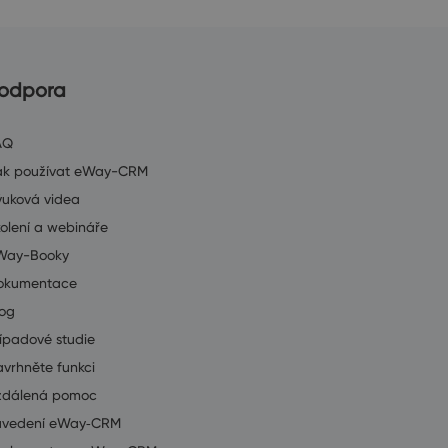
odpora
AQ
ak používat eWay-CRM
ýuková videa
olení a webináře
Way-Booky
okumentace
log
ípadové studie
vrhněte funkci
zdálená pomoc
avedení eWay‑CRM