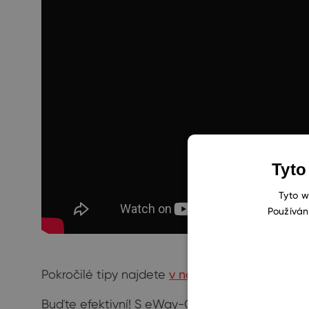
Tyto
Tyto w
Používán
Pokročilé tipy najdete
v naší Knowledge Base
.
Buďte efektivní! S eWay-CRM.