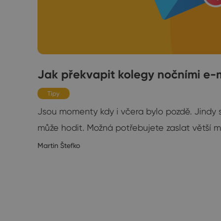
o a
Jak překvapit kolegy nočními e-
Tipy
Jsou momenty kdy i včera bylo pozdě. Jindy 
může hodit. Možná potřebujete zaslat větší 
e
novou
Martin Štefko
9/2018