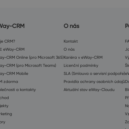
Way-CRM
O nás
P
 je CRM?
Kontakt
F
oč eWay-CRM
O nás
J
y-CRM Online (pro Microsoft 365)
Kariéra v eWay-CRM
V
y-CRM (pro Microsoft Teams)
Licenční podmínky
Šk
ay-CRM Mobile
SLA (Smlouva o servisní podpoře)
e
M zdarma
Pravidla ochrany osobních údajů
D
lečnosti a kontakty
Aktuální stav eWay-Cloudu
B
chod
Př
jekty
Na
keting
V
ory
Z