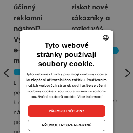
účinný
získat nové
reklamní
zákazníky a
nástroj?
rozjet váš
Vyzkoušejte
byznys
Tyto webové
e-mail
Obchod a marketing
stránky používají
ENGLISH
marketing
1. Poznejte vaše
soubory cookie.
CZECH
zákazníky
Obchod a marketing
SLOVAK
Tyto webové stránky používají soubory cookie
ke zlepšení uživatelského zážitku. Používáním
je
Základním
E-mail marketing
našich webových stránek souhlasíte se všemi
předpokladem
soubory cookie v souladu s našimi zásadami
patří dlouhodobě
používání souborů cookie.
Více informací
úspěchu je poznání
k nejúčinnějším
na
zákazníků. Znát
PŘIJMOUT VŠECHNY
nástrojům online
su
jejich potřeby a
propagace. Všichni
PŘIJMOUT POUZE NEZBYTNÉ
vědět, jak s nimi
přeci odesíláme i