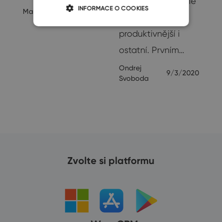
Díky čerstvé posile
INFORMACE O COOKIES
Martin Štefko
8/8/2022
navíc mohou být
produktivnější i
ostatní. Prvním…
Ondrej
9/3/2020
Svoboda
Zvolte si platformu