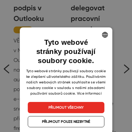
podpis v
delegovat
Outlooku
pracovní
agendu na
Tipy
nového
VĚDĚLI JSTE,... že si
Tyto webové
kolegu
o
v Microsoft
stránky používají
ENGLISH
pomocí CRM
soubory cookie.
Outlooku můžete
CZECH
nastavit
systému
SLOVAK
Tyto webové stránky používají soubory cookie
ke zlepšení uživatelského zážitku. Používáním
e
automatický
našich webových stránek souhlasíte se všemi
Produktivita
soubory cookie v souladu s našimi zásadami
podpis pro odchozí
Příchod nového
používání souborů cookie.
Více informací
e-maily? Podpis
kolegy do firmy je
PŘIJMOUT VŠECHNY
snadno
vždy příslibem
přizpůsobíte vaší
PŘIJMOUT POUZE NEZBYTNÉ
lepších výsledků.
firemní identitě,…
18