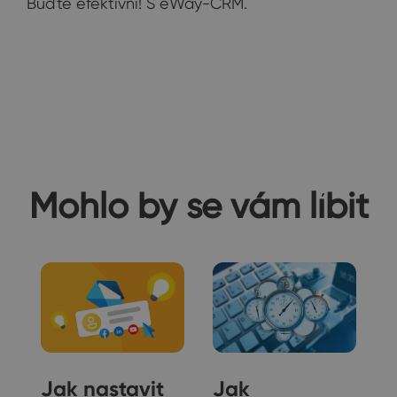
Buďte efektivní! S eWay-CRM.
Mohlo by se vám líbit
t
Jak nastavit
Jak