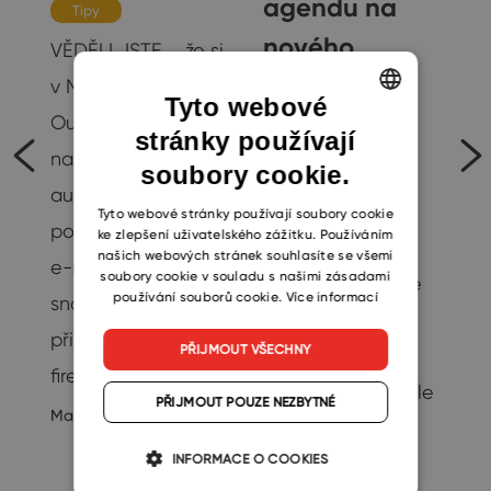
agendu na
Tipy
nového
VĚDĚLI JSTE,... že si
kolegu
o
v Microsoft
Tyto webové
pomocí CRM
Outlooku můžete
stránky používají
ENGLISH
nastavit
systému
soubory cookie.
CZECH
e
automatický
Produktivita
SLOVAK
Tyto webové stránky používají soubory cookie
podpis pro odchozí
ke zlepšení uživatelského zážitku. Používáním
Příchod nového
našich webových stránek souhlasíte se všemi
e-maily? Podpis
soubory cookie v souladu s našimi zásadami
kolegy do firmy je
používání souborů cookie.
Více informací
snadno
vždy příslibem
přizpůsobíte vaší
PŘIJMOUT VŠECHNY
lepších výsledků.
firemní identitě,…
18
Díky čerstvé posile
PŘIJMOUT POUZE NEZBYTNÉ
Martin Štefko
8/8/2022
navíc mohou být
INFORMACE O COOKIES
produktivnější i