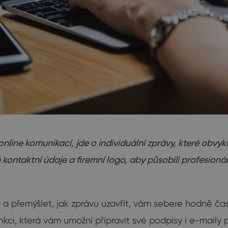
line komunikací, jde o individuální zprávy, které obvykle
vé kontaktní údaje a firemní logo, aby působili profesion
y a přemýšlet, jak zprávu uzavřít, vám sebere hodně ča
nkci, která vám umožní připravit své podpisy i e-maily