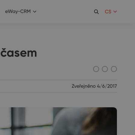
eWay-CRM
CS
t časem
Zveřejněno
4/6/2017