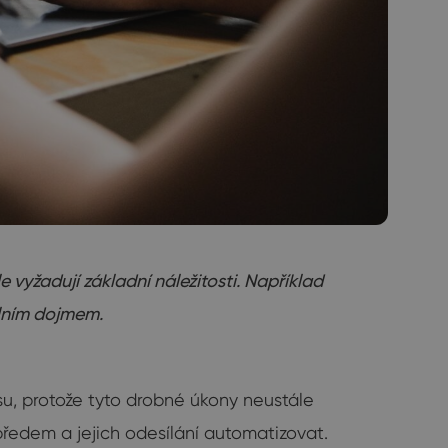
 vyžadují základní náležitosti. Například
álním dojmem.
su, protože tyto drobné úkony neustále
 předem a jejich odesílání automatizovat.