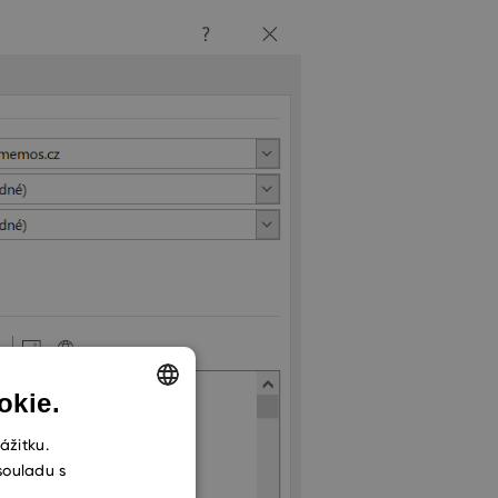
okie.
ENGLISH
ážitku.
souladu s
CZECH