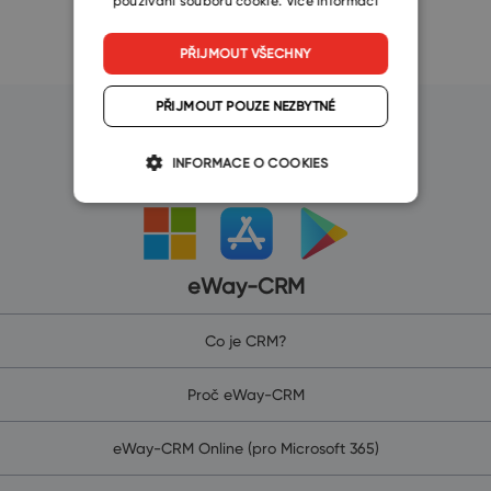
používání souborů cookie.
Více informací
PŘIJMOUT VŠECHNY
PŘIJMOUT POUZE NEZBYTNÉ
Zvolte si platformu
INFORMACE O COOKIES
eWay-CRM
Co je CRM?
Proč eWay-CRM
eWay-CRM Online (pro Microsoft 365)