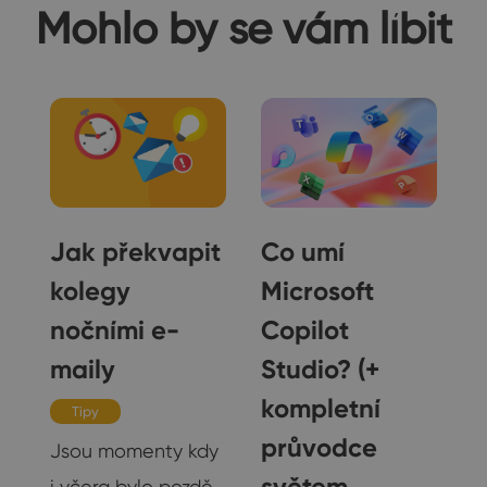
Mohlo by se vám líbit
Jak překvapit
Co umí
kolegy
Microsoft
o,
nočními e-
Copilot
maily
Studio? (+
kompletní
Tipy
průvodce
Jsou momenty kdy
světem
i včera bylo pozdě.