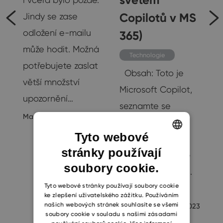
Copilotů v MS
Jindy se zase
odložení e-mailu
365)
může hodit. Možná
Technologie
potřebujete zaslat
Obsah: Toto je
větší množství
Microsoft Copilot,
upozornění…
seznamte se
Martin Štefko
5/16/2022
Copilot Studio –
Tyto webové
zde se vše
k,
stránky používají
ENGLISH
odehrává Klíčové
soubory cookie.
CZECH
funkce Copilota 1.
SLOVAK
Tyto webové stránky používají soubory cookie
Microsoft…
20
ke zlepšení uživatelského zážitku. Používáním
našich webových stránek souhlasíte se všemi
Ian Haynes
12/14/2023
soubory cookie v souladu s našimi zásadami