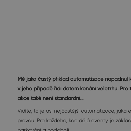
Mě jako častý příklad automatizace napadnul k
v jeho případě řídí datem konání veletrhu. P
akce také není standardní…
Vidíte, to je asi nejčastější automatizace, jaká 
pravdu. Pro každého, kdo dělá eventy, je zákl
parkování a podobně.