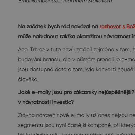
Emailkampane.cz, Martinem Stoilovem.
Na začátek bych rád navázal na
rozhovor s Bo
může nabídnout takřka okamžitou návratnost inve
Ano. Trh se v tuto chvíli změnil zejména v tom,
budování brandu, ale v přímém prodeji je e-ma
jsou dostupná data o tom, kdo konverzi neuděla
člověka.
Jaké e-maily jsou pro zákazníky nejúspěšnější
v návratnosti investic?
Zrovna narozeninové e-maily už dnes nejsou ne
segmentu jsou nyní častější kampaně, při kter
hit letošního roku jsou automatizované scéná