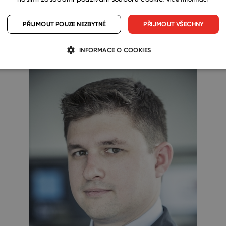
á o složitější scénáře. Například dokoupení spotřebníh
kladě chování zákazníků s hypotékami. To jsou scénáře 
PŘIJMOUT POUZE NEZBYTNÉ
PŘIJMOUT VŠECHNY
INFORMACE O COOKIES