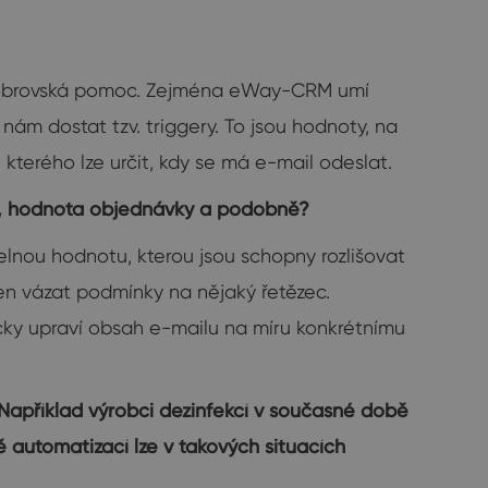
to obrovská pomoc. Zejména eWay-CRM umí
nám dostat tzv. triggery. To jsou hodnoty, na
kterého lze určit, kdy se má e-mail odeslat.
ží, hodnota objednávky a podobně?
elnou hodnotu, kterou jsou schopny rozlišovat
pen vázat podmínky na nějaký řetězec.
cky upraví obsah e-mailu na míru konkrétnímu
apříklad výrobci dezinfekcí v současné době
ě automatizací lze v takových situacích