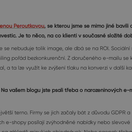
ženou Peroutkovou
, se kterou jsme se mimo jiné bavili
stic. Je to něco, na co klienti v současné složité dob
 že se nebuduje tolik image, ale dbá se na ROI. Sociální
iling pořád bezkonkurenční. Z doručeného e-mailu se 
l, a ta lze využít ke zvýšení tlaku na konverzi v dalš
? Na vašem blogu jste psali třeba o narozeninových e
jvětší terno. Firmy se jich začaly bát z důvodu GDPR 
ých e-shopy posílají zvýhodněné nabídky nebo slevové
ře na základě minulých objednávek. Nebo naopak třeb