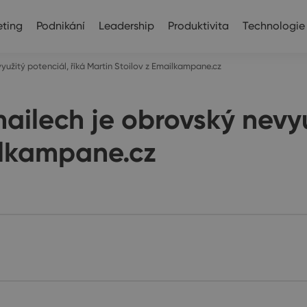
ting
Podnikání
Leadership
Produktivita
Technologie
užitý potenciál, říká Martin Stoilov z Emailkampane.cz
ilech je obrovský nevyuž
ilkampane.cz