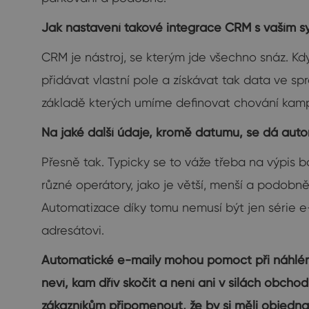
Jak nastavení takové integrace CRM s vaším 
CRM je nástroj, se kterým jde všechno snáz. 
přidávat vlastní pole a získávat tak data ve sp
základě kterých umíme definovat chování kampan
Na jaké další údaje, kromě datumu, se dá aut
Přesně tak. Typicky se to váže třeba na výpis 
různé operátory, jako je větší, menší a podobn
Automatizace díky tomu nemusí být jen série e
adresátovi.
Automatické e-maily mohou pomoct při náhlém,
neví, kam dřív skočit a není ani v silách obcho
zákazníkům připomenout, že by si měli objednat