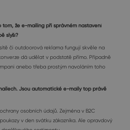
 o tom, že e-mailing při správném nastavení
ě slyší?
 sítě či outdoorová reklama fungují skvěle na
konverze dá udělat v podstatě přímo. Případně
í kampani anebo třeba prostým navoláním toho
-mailech. Jsou automatické e-maily top právě
a ochrany osobních údajů. Zejména v B2C
 poukazy v den svátku zákazníka. Ale opravdový
a doplňkového sortimentu.