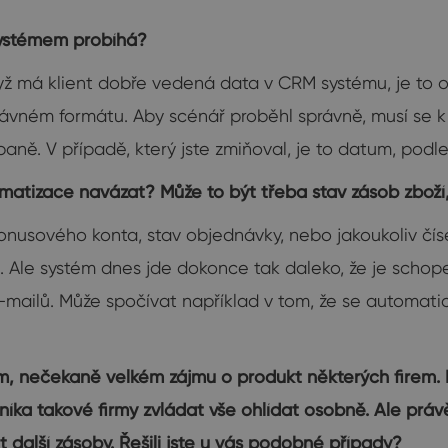
systémem probíhá?
Když má klient dobře vedená data v CRM systému, je 
rávném formátu. Aby scénář proběhl správně, musí se k 
ě. V případě, který jste zmiňoval, je to datum, podle 
omatizace navázat? Může to být třeba stav zásob zbo
bonusového konta, stav objednávky, nebo jakoukoliv čís
ě. Ale systém dnes jde dokonce tak daleko, že je scho
-mailů. Může spočívat například v tom, že se automati
 nečekaně velkém zájmu o produkt některých firem. N
dníka takové firmy zvládat vše ohlídat osobně. Ale práv
 další zásoby. Řešili jste u vás podobné případy?