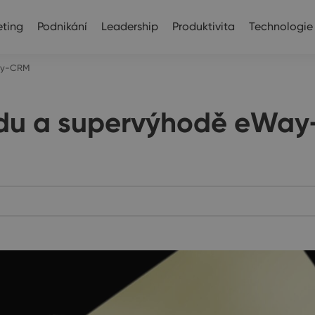
ting
Podnikání
Leadership
Produktivita
Technologie
Way-CRM
udu a supervýhodě eWa