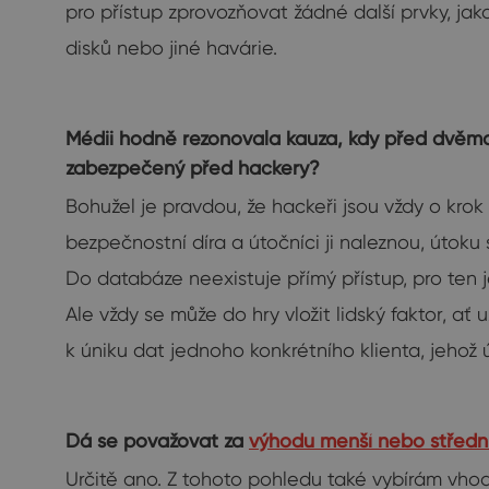
pro přístup zprovozňovat žádné další prvky, jako
disků nebo jiné havárie.
Médii hodně rezonovala kauza, kdy před dvěma le
zabezpečený před hackery?
Bohužel je pravdou, že hackeři jsou vždy o kr
bezpečnostní díra a útočníci ji naleznou, útok
Do databáze neexistuje přímý přístup, pro ten j
Ale vždy se může do hry vložit lidský faktor, a
k úniku dat jednoho konkrétního klienta, jehož 
Dá se považovat za
výhodu menší nebo střední
Určitě ano. Z tohoto pohledu také vybírám vhod