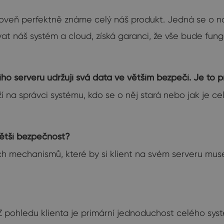
oveň perfektně známe celý náš produkt. Jedná se o náš
vat náš systém a cloud, získá garanci, že vše bude f
ního serveru udržují svá data ve větším bezpečí. Je to 
 na správci systému, kdo se o něj stará nebo jak je cel
ětší bezpečnost?
 mechanismů, které by si klient na svém serveru musel
 Z pohledu klienta je primární jednoduchost celého sy