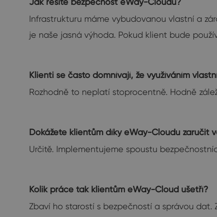
Jak řešíte bezpečnost eWay-Cloudu?
Infrastrukturu máme vybudovanou vlastní a zár
je naše jasná výhoda. Pokud klient bude použí
Klienti se často domnívají, že využíváním vlast
Rozhodně to neplatí stoprocentně. Hodně záleží
Dokážete klientům díky eWay-Cloudu zaručit v
Určitě. Implementujeme spoustu bezpečnostních
Kolik práce tak klientům eWay-Cloud ušetří?
Zbaví ho starostí s bezpečností a správou dat.