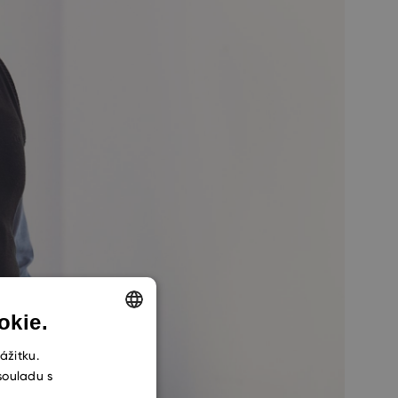
okie.
ENGLISH
ážitku.
souladu s
CZECH