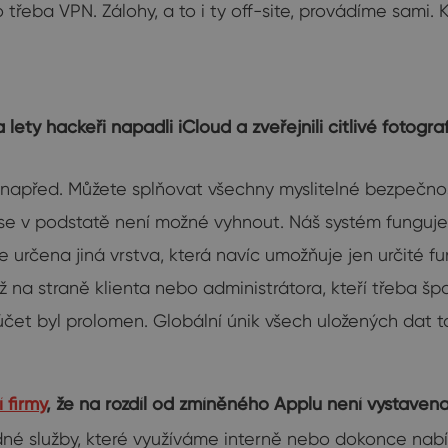
 třeba VPN. Zálohy, a to i ty off-site, provádíme sami. 
ty hackeři napadli iCloud a zveřejnili citlivé fotogra
ok napřed. Můžete splňovat všechny myslitelné bezpečno
u se v podstatě není možné vyhnout. Náš systém funguje 
e určena jiná vrstva, která navíc umožňuje jen určité f
ť už na straně klienta nebo administrátora, kteří třeba 
účet byl prolomen. Globální únik všech uložených dat t
 firmy
, že na rozdíl od zmíněného Applu není vystaven
né služby, které využíváme interně nebo dokonce nabíz