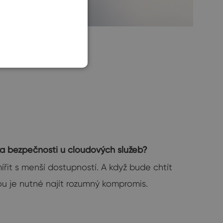
SLOVAK
ázka bezpečnosti u cloudových služeb?
ířit s menší dostupností. A když bude chtít
ou je nutné najít rozumný kompromis.