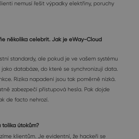
Klienti nemusí řešit výpadky elektřiny, poruchy
fie několika celebrit. Jak je eWay-Cloud
stní standardy, ale pokud je ve vašem systému
jako databáze, do které se synchronizují data.
unkce. Rizika napadení jsou tak poměrně nízká.
špatně zabezpečí přístupová hesla. Pak dojde
ak de facto nehrozí.
a tolika útokům?
íme klientům. Je evidentní, že hackeři se