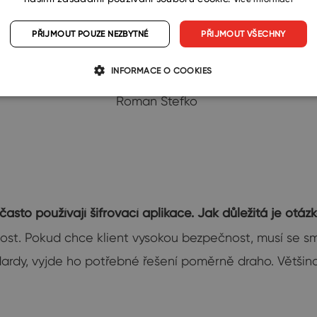
PŘIJMOUT POUZE NEZBYTNÉ
PŘIJMOUT VŠECHNY
INFORMACE O COOKIES
Roman Štefko
často používají šifrovací aplikace. Jak důležitá je ot
nost. Pokud chce klient vysokou bezpečnost, musí se sm
dardy, vyjde ho potřebné řešení poměrně draho. Většin