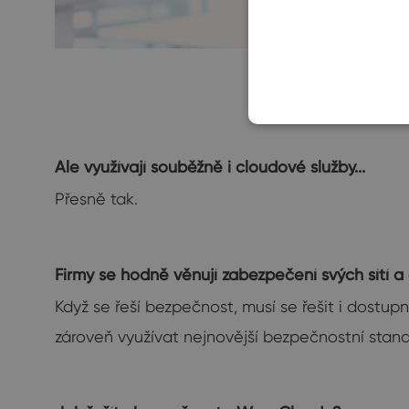
Ale využívají souběžně i cloudové služby...
Přesně tak.
Firmy se hodně věnují zabezpečení svých sítí a 
Když se řeší bezpečnost, musí se řešit i dostup
zároveň využívat nejnovější bezpečnostní stan