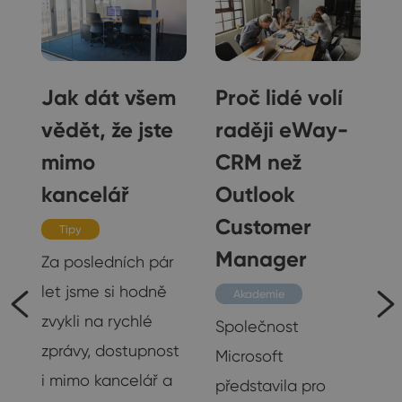
a
Jak dát všem
Proč lidé volí
vědět, že jste
raději eWay-
mimo
CRM než
kancelář
Outlook
Customer
Tipy
Manager
na
Za posledních pár
let jsme si hodně
Akademie
 a
zvykli na rychlé
Společnost
zprávy, dostupnost
Microsoft
i mimo kancelář a
představila pro