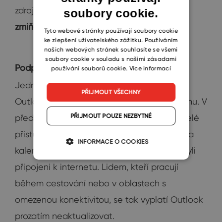
zdrojů a identifikovali jsme
tři nejčastěji
soubory cookie.
CZECH
zmiňované chybějící funkce
:
SLOVAK
Tyto webové stránky používají soubory cookie
ke zlepšení uživatelského zážitku. Používáním
našich webových stránek souhlasíte se všemi
soubory cookie v souladu s našimi zásadami
Podpora offline režimu
používání souborů cookie.
Více informací
Jedním z nejvýraznějších nedostatků "One
PŘIJMOUT VŠECHNY
Outlooku" je chybějící podpora offline režimu. V
PŘIJMOUT POUZE NEZBYTNÉ
předchozích verzích Outlooku mohli uživatelé
přistupovat ke svým e-mailům, kontaktům a
INFORMACE O COOKIES
kalendářovým událostem i tehdy, když nebyli
připojeni k internetu. Lidem, kteří pracují
během cestování nebo v oblastech s
omezenou konektivitou, se tak vyplatí Outlook
prozatím neaktualizovat.