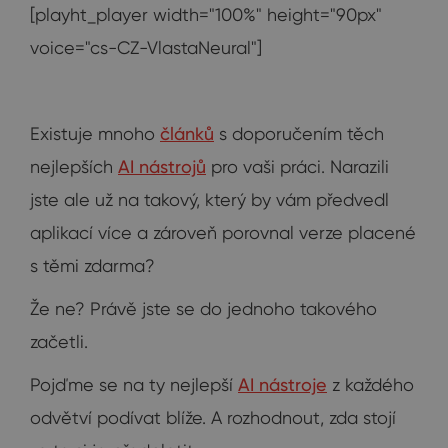
[playht_player width="100%" height="90px"
voice="cs-CZ-VlastaNeural"]
Existuje mnoho
článků
s doporučením těch
nejlepších
AI nástrojů
pro vaši práci. Narazili
jste ale už na takový, který by vám předvedl
aplikací více a zároveň porovnal verze placené
s těmi zdarma?
Že ne? Právě jste se do jednoho takového
začetli.
Pojďme se na ty nejlepší
AI nástroje
z každého
odvětví podívat blíže. A rozhodnout, zda stojí