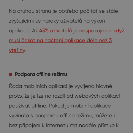
Na druhou stranu je potřeba počítat se stále
zvyšujícími se nároky uživatelů na výkon
aplikace. Až
43% uživatelů je nespokojeno, když
musí čekat na načtení aplikace déle než 3
vteřiny
.
Podpora offline režimu
Řada mobilních aplikací je vyvíjena hlavně
proto, že je lze na rozdíl od webových aplikací
používat offline. Pokud je mobilní aplikace
vyvinuta s podporou offline režimu, můžete i
bez připojení k internetu mít nadále přístup k