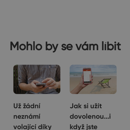
Mohlo by se vám líbit
Už žádní
Jak si užít
neznámí
dovolenou...i
M
volající díky
když jste