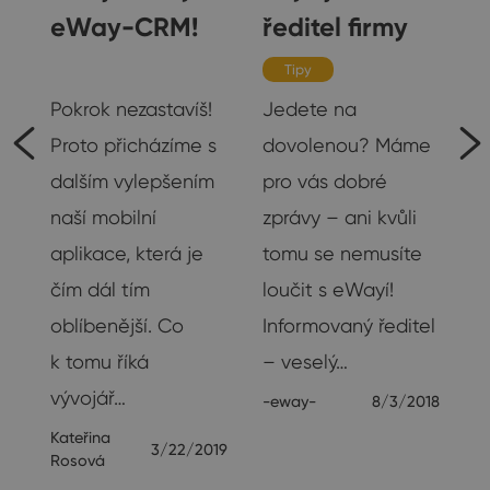
eWay-CRM!
ředitel firmy
Rozhovory
Tipy
Pokrok nezastavíš!
Jedete na
me
Proto přicházíme s
dovolenou? Máme
dalším vylepšením
pro vás dobré
naší mobilní
zprávy – ani kvůli
aplikace, která je
tomu se nemusíte
čím dál tím
loučit s eWayí!
oblíbenější. Co
Informovaný ředitel
k tomu říká
– veselý…
vývojář…
-eway-
8/3/2018
17
Kateřina
3/22/2019
Rosová