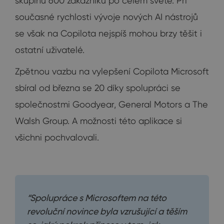
skupinu 600 zákazníků po celém světě. Při
současné rychlosti vývoje nových AI nástrojů
se však na Copilota nejspíš mohou brzy těšit i
ostatní uživatelé.
Zpětnou vazbu na vylepšení Copilota Microsoft
sbíral od března se 20 díky spolupráci se
společnostmi Goodyear, General Motors a The
Walsh Group. A možnosti této aplikace si
všichni pochvalovali.
“Spolupráce s Microsoftem na této
revoluční novince byla vzrušující a těším