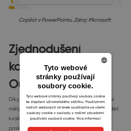
Copilot v PowerPointu. Zdroj: Microsoft
Zjednodušení
komunikace v
Tyto webové
stránky používají
ENGLISH
Outlooku
soubory cookie.
CZECH
SLOVAK
Tyto webové stránky používají soubory cookie
Díky zavedení Copilota do Outlooku je by si
ke zlepšení uživatelského zážitku. Používáním
našich webových stránek souhlasíte se všemi
měly důležité e-maily každého uživatele držet
soubory cookie v souladu s našimi zásadami
kvalitní standard. Při psaní e-mailů Copilot
používání souborů cookie.
Více informací
poskytuje
rady a návrhy, jak zlepšit tón e-