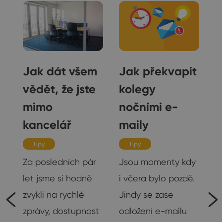
e
Jak dát všem
Jak překvapit
vědět, že jste
kolegy
mimo
nočními e-
kancelář
maily
Tipy
Tipy
Za posledních pár
Jsou momenty kdy
let jsme si hodně
i včera bylo pozdě.
zvykli na rychlé
Jindy se zase
zprávy, dostupnost
odložení e-mailu