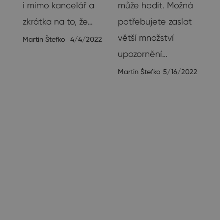
i mimo kancelář a
může hodit. Možná
zkrátka na to, že…
potřebujete zaslat
větší množství
Martin Štefko
4/4/2022
ě
upozornění…
Martin Štefko
5/16/2022
23