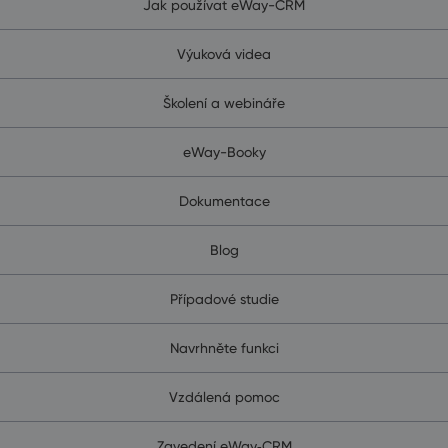
Jak používat eWay-CRM
Výuková videa
Školení a webináře
eWay-Booky
Dokumentace
Blog
Případové studie
Navrhněte funkci
Vzdálená pomoc
Zavedení eWay‑CRM