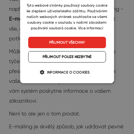
SLOVAK
Tyto webové stránky používají soubory cookie
například nabízí zvláštní modul pro e-mailing -
ke zlepšení uživatelského zážitku. Používáním
našich webových stránek souhlasíte se všemi
E-mailové kampaně
. V něm byste měli najít
soubory cookie v souladu s našimi zásadami
vše, co k tvorbě úspěšné kampaně
používání souborů cookie.
Více informací
potřebujete.
PŘIJMOUT VŠECHNY
Můžete si vybírat z krásných šablon. A co se
PŘIJMOUT POUZE NEZBYTNÉ
týče zmíněného obsahu e-mailů, budete
přesně vědět, jak e-mail vytvořit, tak, aby k
INFORMACE O COOKIES
vašemu zákazníkovi promluvil. Jak? Protože
vám systém poskytne informace o vašem
zákazníkovi.
Není to ale jen o tom prodat.
E-mailing je skvělý způsob, jak udržovat pevné