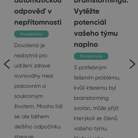
gu
odpověď v
Vytěžte
nepřítomnosti
potenciál
vašeho týmu
Produktivita
naplno
Dovolená je
nezbytná pro
Produktivita
udržení zdravé
S potřebným
rovnováhy mezi
řešením problému,
pracovním a
kvůli kterému byl
soukromým
brainstorming
životem. Mnoho lidí
svolán, může přijít
se ale během
ak
kterýkoli ze členů
delšího odpočinku
vašeho týmu.
stresuje…