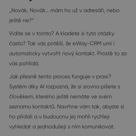
„Novák, Novák… mám ho už v adresáři, nebo
ještě ne?“
Vidíte se v tomto? A kladete si tyto otázky
často? Tak vás potěší, že eWay-CRM umí i
automaticky vytvořit nový kontakt. Prostě to za
vás pohlídá.
Jak přesně tento proces funguje v praxi?
Systém díky AI rozpozná, že si zrovna píšete s
člověkem, kterého ještě nemáte ve svém
seznamu kontaktů. Navrhne vám tak, abyste si
ho přidali a v budoucnu jej mohli rychleji
vyhledat a jednodušeji s ním komunikovat.