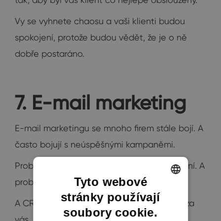
Vy se vyhnete chaosu a vaši klienti budou
spokojení, protože budou vědět, že je o ně
dobře postaráno.
7. E-mail marketing
E-mail marketingu se mnoho firem stále bojí. A
často bojují s neúspěšnými kampaněmi.
Problém číslo jedna je design jejich kampaní. A
Tyto webové
problém číslo dva nicneříkající obsah.
stránky používají
ENGLISH
A CRM by mělo vyřešit oba tyto problémy za
soubory cookie.
CZECH
vás. Zabrousím teď do praxe, eWay-CRM