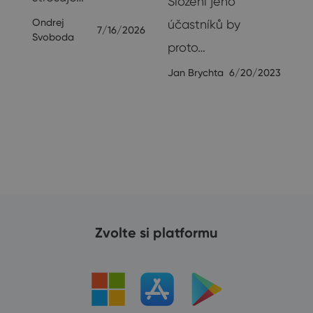
Složení jeho
Ondrej
účastníků by
7/16/2026
Svoboda
proto…
23
Jan Brychta
6/20/2023
Zvolte si platformu