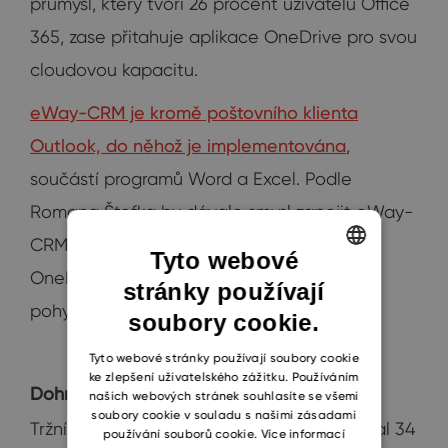
průmysl, který tvoří 26 procent uživatelů Office
365, zase přitahuje aplikace OneDrive pro svou
cloudovou kapacitu.
eWay-CRM je kromě poštovního klienta
Outlook, do něhož je implementována
,
součástí programů Word a Excel. Podle
Romana Štefka by dávalo smysl zapojit eWay-
CRM i do programu OneDrive, Teams nebo
Tyto webové
OneNote. Podobné myšlenky se ale zatím
stránky používají
ENGLISH
pohybují pouze ve fázi úvah.
soubory cookie.
CZECH
SLOVAK
Tyto webové stránky používají soubory cookie
ke zlepšení uživatelského zážitku. Používáním
Dohnat a předehnat!
našich webových stránek souhlasíte se všemi
soubory cookie v souladu s našimi zásadami
Tržní podíl Office 365 v roce 2016 dosahoval 34
používání souborů cookie.
Více informací