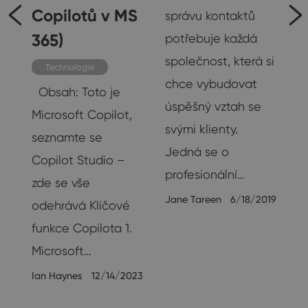
Copilotů v MS
správu kontaktů
365)
potřebuje každá
er
společnost, která si
Technologie
chce vybudovat
Obsah: Toto je
úspěšný vztah se
Microsoft Copilot,
s
svými klienty.
seznamte se
Jedná se o
Copilot Studio –
profesionální…
zde se vše
Jane Tareen
6/18/2019
odehrává Klíčové
19
funkce Copilota 1.
Microsoft…
Ian Haynes
12/14/2023