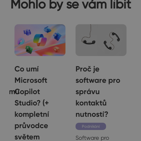
Mohlo by se vám líbit
Co umí
Proč je
Microsoft
software pro
tnému
Copilot
správu
Studio? (+
kontaktů
kompletní
nutností?
průvodce
Podnikání
světem
Software pro