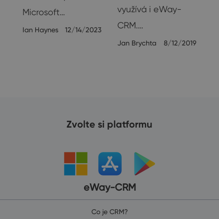
využívá i eWay-
Microsoft…
CRM.…
Ian Haynes
12/14/2023
Jan Brychta
8/12/2019
Zvolte si platformu
eWay-CRM
Co je CRM?