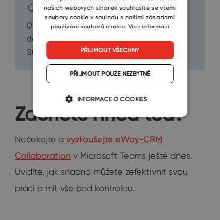
Pro stávající uživatele
našich webových stránek souhlasíte se všemi
soubory cookie v souladu s našimi zásadami
Doplněk eWay-CRM Collaboration je
používání souborů cookie.
Více informací
dostupný pro eWay-CRM® Lite,
PŘIJMOUT VŠECHNY
Standard, Plus nebo Premium.
PŘIJMOUT POUZE NEZBYTNÉ
INFORMACE O COOKIES
Začněte hned teď!
Nečekejte a
vyzkoušejte eWay-CRM
Collaboration
v Microsoft Teams ještě dnes.
Uvidíte, jak snadno můžete zefektivnit svou
práci a mít vše pod kontrolou.