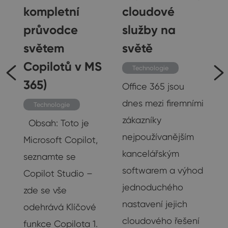
kompletní
cloudové
průvodce
služby na
ž
světem
světě
u
Copilotů v MS
Technologie
u
365)
Office 365 jsou
ku
dnes mezi firemními
Technologie
zákazníky
Obsah: Toto je
mu
nejpoužívanějším
Microsoft Copilot,
kancelářským
seznamte se
19
softwarem a výhod
Copilot Studio –
jednoduchého
zde se vše
nastavení jejich
odehrává Klíčové
cloudového řešení
funkce Copilota 1.