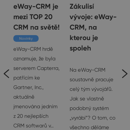
eWay-CRM je
Zákulisí
mezi TOP 20
vývoje: eWay-
CRM na světě!
CRM, na
k
kterou je
Novinky
spoleh
eWay-CRM hrdě
oznamuje, že byla
Rozhovory
serverem Capterra,
Na eWay-CRM
patřícím ke
soustavně pracuje
Gartner, Inc.,
celý tým vývojářů.
aktuálně
Jak se vlastně
la
jmenována jedním
podobný systém
z 20 nejlepších
„vyrábí“? O tom, co
CRM softwarů v…
všechno děláme