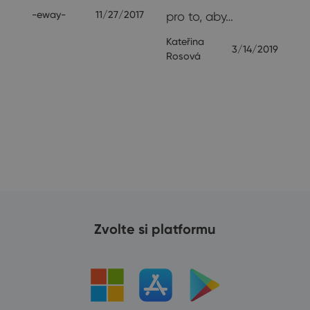
-eway-
11/27/2017
pro to, aby…
Kateřina
hé
3/14/2019
Rosová
20
Zvolte si platformu